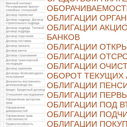
Брачный контракт.
ОБОРАЧИВАЕМОСТ
Регулирование брачно-
семейных отношений
Договор перевозки
ОБЛИГАЦИИ ОРГАН
Договор подряда. Договор
строительного подряда
ОБЛИГАЦИИ АКЦИ
Договор подряда. Типовой
договор подряда
БАНКОВ
Договор поручения
Договор поставки
ОБЛИГАЦИИ ОТКР
Договор проката
Договор ренты
ОБЛИГАЦИИ ОТСР
Договор страхования
Договор транспортной
ОБЛИГАЦИИ ОЧИС
экспедиции
Договор хранения
ОБОРОТ ТЕКУЩИХ 
Договоры безвозмездного
пользования
Документы внутреннего
ОБЛИГАЦИИ ПЕНС
делопроизводства
Кредит. Кредитный договор
ОБЛИГАЦИИ ПЕРВ
Отношения наследования
Оформление авторских
ОБЛИГАЦИИ ПОД 
прав
Оформление
доверенностей
ОБЛИГАЦИИ ПОДЧ
Оформление прав
собственности
ОБЛИГАЦИИ ПОКУ
Правоспособность