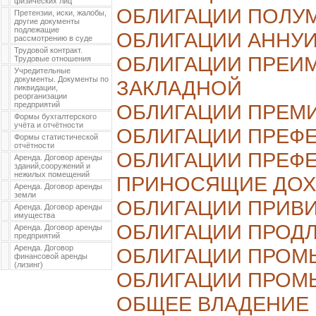
физических лиц
ОБЛИГАЦИИ ПОЛУ
Претензии, иски, жалобы,
другие документы
подлежащие
ОБЛИГАЦИИ АННУ
рассмотрению в суде
Трудовой контракт.
ОБЛИГАЦИИ ПРЕИ
Трудовые отношения
Учредительные
документы. Документы по
ЗАКЛАДНОЙ
ликвидации,
реорганизации
предприятий
ОБЛИГАЦИИ ПРЕМ
Формы бухгалтерского
учёта и отчётности
ОБЛИГАЦИИ ПРЕФ
Формы статистической
отчётности
ОБЛИГАЦИИ ПРЕФ
Аренда. Договор аренды
зданий,сооружений и
нежилых помещений
ПРИНОСЯЩИЕ ДО
Аренда. Договор аренды
земли
ОБЛИГАЦИИ ПРИВ
Аренда. Договор аренды
имущества
ОБЛИГАЦИИ ПРОД
Аренда. Договор аренды
предприятий
Аренда. Договор
ОБЛИГАЦИИ ПРОМ
финансовой аренды
(лизинг)
ОБЛИГАЦИИ ПРОМ
ОБЩЕЕ ВЛАДЕНИЕ