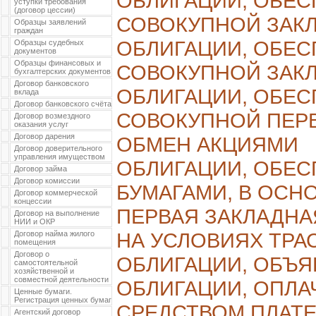
ОБЛИГАЦИИ, ОБЕ
уступки требования
(договор цессии)
СОВОКУПНОЙ ЗАК
Образцы заявлений
граждан
ОБЛИГАЦИИ, ОБЕ
Образцы судебных
документов
Образцы финансовых и
СОВОКУПНОЙ ЗАК
бухгалтерских документов
Договор банковского
ОБЛИГАЦИИ, ОБЕ
вклада
Договор банковского счёта
СОВОКУПНОЙ ПЕР
Договор возмездного
оказания услуг
Договор дарения
ОБМЕН АКЦИЯМИ
Договор доверительного
управления имуществом
ОБЛИГАЦИИ, ОБЕ
Договор займа
Договор комиссии
БУМАГАМИ, В ОСН
Договор коммерческой
концессии
ПЕРВАЯ ЗАКЛАДНА
Договор на выполнение
НИИ и ОКР
НА УСЛОВИЯХ ТРА
Договор найма жилого
помещения
Договор о
ОБЛИГАЦИИ, ОБЪ
самостоятельной
хозяйственной и
совместной деятельности
ОБЛИГАЦИИ, ОПЛ
Ценные бумаги.
Регистрация ценных бумаг
СРЕДСТВОМ ПЛАТ
Агентский договор