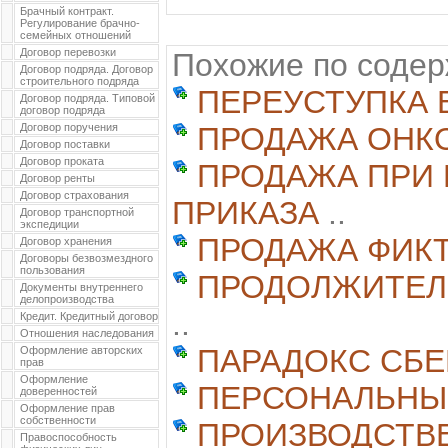
Брачный контракт.
Регулирование брачно-
семейных отношений
Договор перевозки
Похожие по соде
Договор подряда. Договор
строительного подряда
ПЕРЕУСТУПКА 
Договор подряда. Типовой
договор подряда
Договор поручения
ПРОДАЖА ОНК
Договор поставки
Договор проката
ПРОДАЖА ПРИ
Договор ренты
Договор страхования
ПРИКАЗА
..
Договор транспортной
экспедиции
ПРОДАЖА ФИК
Договор хранения
Договоры безвозмездного
пользования
ПРОДОЛЖИТЕЛ
Документы внутреннего
делопроизводства
..
Кредит. Кредитный договор
Отношения наследования
ПАРАДОКС СБ
Оформление авторских
прав
Оформление
ПЕРСОНАЛЬНЫ
доверенностей
Оформление прав
собственности
ПРОИЗВОДСТВ
Правоспособность