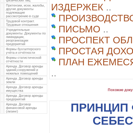
физических лиц
ИЗДЕРЖЕК
..
Претензии, иски, жалобы,
другие документы
подлежащие
ПРОИЗВОДСТВ
рассмотрению в суде
Трудовой контракт.
Трудовые отношения
ПИСЬМО
..
Учредительные
документы. Документы по
ПРОСПЕКТ ОБ
ликвидации,
реорганизации
предприятий
ПРОСТАЯ ДОХ
Формы бухгалтерского
учёта и отчётности
Формы статистической
ПЛАН ЕЖЕМЕС
отчётности
Аренда. Договор аренды
..
зданий,сооружений и
нежилых помещений
Аренда. Договор аренды
земли
Аренда. Договор аренды
Похожие доку
имущества
Аренда. Договор аренды
предприятий
ПРИНЦИП
Аренда. Договор
финансовой аренды
(лизинг)
СЕБЕ