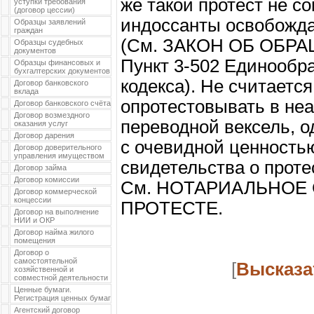
же такой протест не со
уступки требования
(договор цессии)
индоссанты освобожда
Образцы заявлений
граждан
(См. ЗАКОН ОБ ОБ
Образцы судебных
документов
Пункт 3-502 Единообра
Образцы финансовых и
бухгалтерских документов
кодекса). Не считает
Договор банковского
вклада
опротестовывать в не
Договор банковского счёта
Договор возмездного
переводной вексель, о
оказания услуг
Договор дарения
с очевидной ценность
Договор доверительного
управления имуществом
свидетельства о проте
Договор займа
Договор комиссии
См. НОТАРИАЛЬНОЕ
Договор коммерческой
концессии
ПРОТЕСТЕ.
Договор на выполнение
НИИ и ОКР
Договор найма жилого
помещения
Договор о
самостоятельной
[
Высказа
хозяйственной и
совместной деятельности
Ценные бумаги.
Регистрация ценных бумаг
Агентский договор