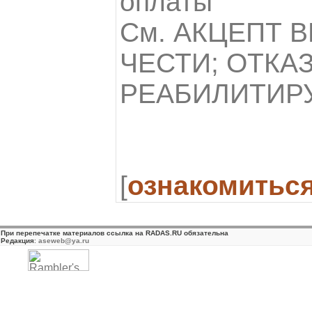
оплаты
См. АКЦЕПТ 
ЧЕСТИ; ОТКА
РЕАБИЛИТИР
[
ознакомитьс
При перепечатке материалов ссылка на RADAS.RU обязательна
Редакция
:
aseweb@ya.ru