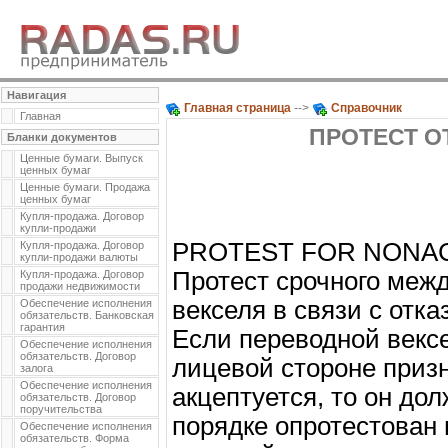
Навигация
Главная страница
-->
Справочник
Главная
ПРОТЕСТ О
Бланки документов
Ценные бумаги. Выпуск
ценных бумаг
Ценные бумаги. Продажа
ценных бумаг
Купля-продажа. Договор
купли-продажи
PROTEST FOR NONA
Купля-продажа. Договор
купли-продажи валюты
Протест срочного межд
Купля-продажа. Договор
продажи недвижимости
векселя в связи с отка
Обеспечение исполнения
обязательств. Банковская
гарантия
Если переводной векс
Обеспечение исполнения
обязательств. Договор
лицевой стороне приз
залога
Обеспечение исполнения
акцептуется, то он до
обязательств. Договор
поручительства
порядке опротестован 
Обеспечение исполнения
обязательств. Форма