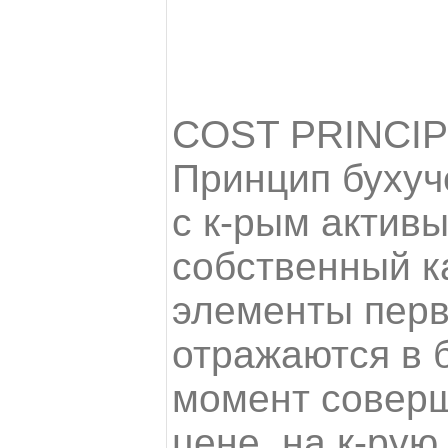
COST PRINCI
Принцип бухуче
с к-рым активы
собственный к
элементы пер
отражаются в б
момент соверш
цене, на к-рую