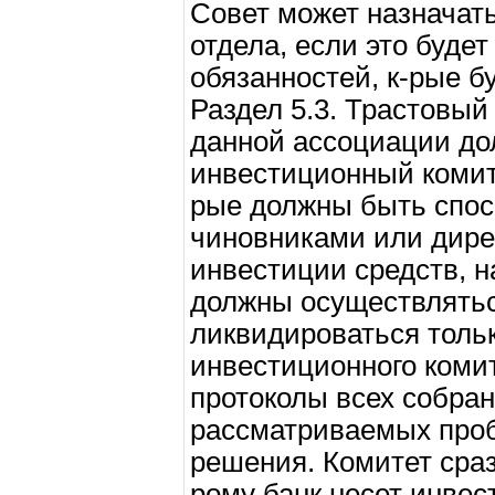
Совет может назначать
отдела, если это буде
обязанностей, к-рые б
Раздел 5.3. Трастовый
данной ассоциации до
инвестиционный комите
рые должны быть спо
чиновниками или дире
инвестиции средств, н
должны осуществлятьс
ликвидироваться тольк
инвестиционного комит
протоколы всех собра
рассматриваемых проб
решения. Комитет сраз
рому банк несет инвес