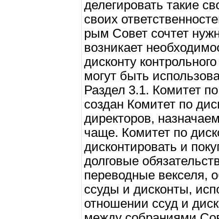
делегировать такие св
своих ответственносте
рым Совет сочтет нуж
возникает необходимос
дисконту контрольного 
могут быть использов
Раздел 3.1. Комитет п
создан Комитет по дис
директоров, назначае
чаще. Комитет по дис
дисконтировать и покуп
долговые обязательств
переводные векселя, 
ссуды и дисконты, исп
отношении ссуд и диск
между собраниями Сове