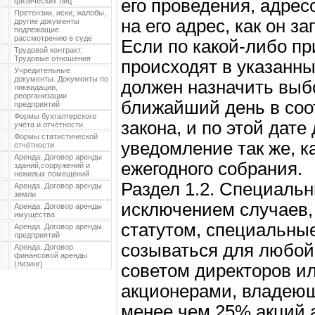
его проведения, адре
физических лиц
Претензии, иски, жалобы,
на его адрес, как он з
другие документы
подлежащие
рассмотрению в суде
Если по какой-либо п
Трудовой контракт.
Трудовые отношения
происходят в указанны
Учредительные
документы. Документы по
должен назначить вы
ликвидации,
реорганизации
ближайший день в соо
предприятий
Формы бухгалтерского
закона, и по этой дат
учёта и отчётности
Формы статистической
уведомление так же, к
отчётности
Аренда. Договор аренды
ежегодного собрания.
зданий,сооружений и
нежилых помещений
Раздел 1.2. Специальн
Аренда. Договор аренды
земли
исключением случаев,
Аренда. Договор аренды
имущества
статутом, специальны
Аренда. Договор аренды
предприятий
созываться для любой
Аренда. Договор
финансовой аренды
(лизинг)
советом директоров ил
акционерами, владеющ
менее чем 25% акций 