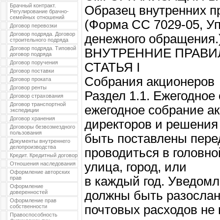
Брачный контракт.
Образец внутренних п
Регулирование брачно-
семейных отношений
(Форма СС 7029-05, У
Договор перевозки
Договор подряда. Договор
денежного обращения.
строительного подряда
Договор подряда. Типовой
ВНУТРЕННИЕ ПРАВИ
договор подряда
Договор поручения
СТАТЬЯ I
Договор поставки
Собрания акционеров
Договор проката
Договор ренты
Раздел 1.1. Ежегодное
Договор страхования
Договор транспортной
ежегодное собрание а
экспедиции
Договор хранения
директоров и решения 
Договоры безвозмездного
пользования
быть поставлены пере
Документы внутреннего
делопроизводства
проводиться в головно
Кредит. Кредитный договор
улица, город, или
Отношения наследования
Оформление авторских
в каждый год. Уведомл
прав
Оформление
должны быть разослан
доверенностей
Оформление прав
почтовых расходов не 
собственности
Правоспособность