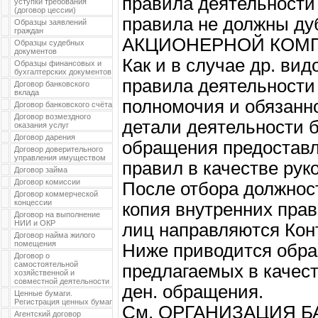
правила деятельности
уступки требования
(договор цессии)
правила не должны д
Образцы заявлений
граждан
АКЦИОНЕРНОЙ КОМПАН
Образцы судебных
документов
Как и в случае др. ви
Образцы финансовых и
бухгалтерских документов
правила деятельности
Договор банковского
вклада
полномочия и обязанн
Договор банковского счёта
Договор возмездного
детали деятельности б
оказания услуг
Договор дарения
обращения предоставл
Договор доверительного
управления имуществом
правил в качестве руко
Договор займа
Договор комиссии
После отбора должнос
Договор коммерческой
концессии
копия внутренних пра
Договор на выполнение
НИИ и ОКР
лиц направляются Кон
Договор найма жилого
помещения
Ниже приводится обра
Договор о
самостоятельной
предлагаемых в качес
хозяйственной и
совместной деятельности
ден. обращения.
Ценные бумаги.
Регистрация ценных бумаг
См. ОРГАНИЗАЦИЯ Б
Агентский договор