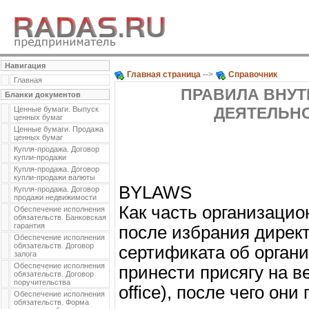
Навигация
Главная страница
-->
Справочник
Главная
ПРАВИЛА ВНУТ
Бланки документов
ДЕЯТЕЛЬН
Ценные бумаги. Выпуск
ценных бумаг
Ценные бумаги. Продажа
ценных бумаг
Купля-продажа. Договор
купли-продажи
Купля-продажа. Договор
купли-продажи валюты
BYLAWS
Купля-продажа. Договор
продажи недвижимости
Как часть организацио
Обеспечение исполнения
обязательств. Банковская
гарантия
после избрания директ
Обеспечение исполнения
обязательств. Договор
сертификата об орган
залога
Обеспечение исполнения
принести присягу на ве
обязательств. Договор
поручительства
office), после чего он
Обеспечение исполнения
обязательств. Форма