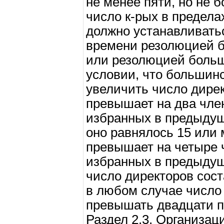
не менее пяти, но не б
число к-рых в предел
должно устанавливать
времени резолюцией б
или резолюцией больш
условии, что большинс
увеличить число директ
превышает на два чле
избранных в предыдущ
оно равнялось 15 или м
превышает на четыре 
избранных в предыдущ
число директоров сост
в любом случае число
превышать двадцати п
Раздел 2.3. Организац