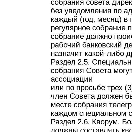
собрания совета дире
без уведомления по а
каждый (год, месяц) в
регулярное собрание п
собрание должно прои
рабочий банковский де
назначит какой-либо др
Раздел 2.5. Специаль
собрания Совета могут
ассоциации
или по просьбе трех (
член Совета должен б
месте собрания телег
каждом специальном с
Раздел 2.6. Кворум. Б
должны составлять кв