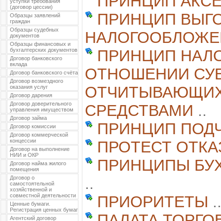
ПРИНЦИП АКС
уступки требования
(договор цессии)
ПРИНЦИП ВЫГ
Образцы заявлений
граждан
Образцы судебных
НАЛОГООБЛОЖЕ
документов
Образцы финансовых и
бухгалтерских документов
ПРИНЦИП НАЛО
Договор банковского
вклада
ОТНОШЕНИИ СУБ
Договор банковского счёта
Договор возмездного
ОТЧИТЫВАЮЩИХ
оказания услуг
Договор дарения
Договор доверительного
СРЕДСТВАМИ
..
управления имуществом
Договор займа
ПРИНЦИП ПОД
Договор комиссии
Договор коммерческой
концессии
ПРОТЕСТ ОТКА
Договор на выполнение
НИИ и ОКР
ПРИНЦИПЫ БУХ
Договор найма жилого
помещения
Договор о
..
самостоятельной
хозяйственной и
совместной деятельности
ПРИОРИТЕТЫ
.
Ценные бумаги.
Регистрация ценных бумаг
ПАЛАТА ТОРГО
Агентский договор