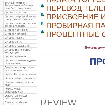
Брачный контракт.
Регулирование брачно-
ПЕРЕВОД ТЕЛ
семейных отношений
Договор перевозки
ПРИСВОЕНИЕ 
Договор подряда. Договор
строительного подряда
ПРОБИРНАЯ ПА
Договор подряда. Типовой
договор подряда
Договор поручения
ПРОЦЕНТНЫЕ 
Договор поставки
Договор проката
Договор ренты
Договор страхования
Похожие доку
Договор транспортной
экспедиции
Договор хранения
ПР
Договоры безвозмездного
пользования
Документы внутреннего
делопроизводства
Кредит. Кредитный договор
Отношения наследования
Оформление авторских
прав
Оформление
доверенностей
Оформление прав
собственности
REVIEW
Правоспособность