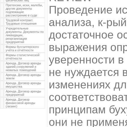
физических лиц
Претензии, иски, жалобы,
Проведение ис
другие документы
подлежащие
рассмотрению в суде
анализа, к-рый
Трудовой контракт.
Трудовые отношения
Учредительные
достаточное о
документы. Документы по
ликвидации,
реорганизации
предприятий
выражения оп
Формы бухгалтерского
учёта и отчётности
Формы статистической
уверенности в 
отчётности
Аренда. Договор аренды
зданий,сооружений и
не нуждается 
нежилых помещений
Аренда. Договор аренды
земли
изменениях дл
Аренда. Договор аренды
имущества
Аренда. Договор аренды
соответствова
предприятий
Аренда. Договор
финансовой аренды
принципам бух
(лизинг)
они не примен