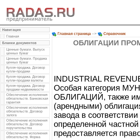
Навигация
Главная страница
-->
Справочник
Главная
ОБЛИГАЦИИ ПР
Бланки документов
Ценные бумаги. Выпуск
ценных бумаг
Ценные бумаги. Продажа
ценных бумаг
Купля-продажа. Договор
купли-продажи
INDUSTRIAL REVENU
Купля-продажа. Договор
купли-продажи валюты
Особая категория 
Купля-продажа. Договор
продажи недвижимости
ОБЛИГАЦИЙ, также и
Обеспечение исполнения
обязательств. Банковская
гарантия
(арендными) облигация
Обеспечение исполнения
обязательств. Договор
завода в соответствии
залога
Обеспечение исполнения
определенной частной 
обязательств. Договор
поручительства
предоставляется прав
Обеспечение исполнения
обязательств. Форма