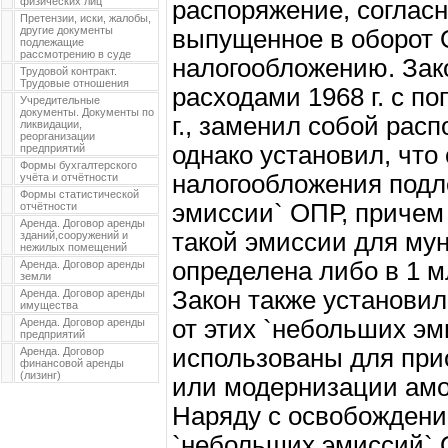
физических лиц
распоряжение, согласн
Претензии, иски, жалобы,
другие документы
выпущенное в оборот 
подлежащие
рассмотрению в суде
налогообложению. Зако
Трудовой контракт.
Трудовые отношения
расходами 1968 г. с п
Учредительные
документы. Документы по
г., заменил собой рас
ликвидации,
реорганизации
однако установил, что
предприятий
Формы бухгалтерского
налогообложения под
учёта и отчётности
Формы статистической
эмиссии` ОПР, причем
отчётности
Аренда. Договор аренды
такой эмиссии для му
зданий,сооружений и
нежилых помещений
определена либо в 1 м
Аренда. Договор аренды
земли
Закон также установил
Аренда. Договор аренды
имущества
от этих `небольших э
Аренда. Договор аренды
предприятий
использованы для при
Аренда. Договор
финансовой аренды
(лизинг)
или модернизации амо
Наряду с освобождени
`небольших эмиссий` 