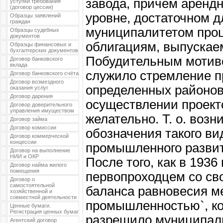
завода, причем арендн
уступки требования
(договор цессии)
уровне, достаточном 
Образцы заявлений
граждан
муниципалитетом проц
Образцы судебных
документов
облигациям, выпускае
Образцы финансовых и
бухгалтерских документов
Побудительным мотиво
Договор банковского
вклада
служило стремление пр
Договор банковского счёта
Договор возмездного
определенных районов 
оказания услуг
Договор дарения
осуществлении проекто
Договор доверительного
управления имуществом
желательно. Т. о. возн
Договор займа
Договор комиссии
обозначения такого ви
Договор коммерческой
концессии
промышленного разви
Договор на выполнение
НИИ и ОКР
После того, как в 1936
Договор найма жилого
помещения
первопроходцем со св
Договор о
самостоятельной
баланса равновесия ме
хозяйственной и
совместной деятельности
промышленностью`, ко
Ценные бумаги.
Регистрация ценных бумаг
разрешило муниципали
Агентский договор