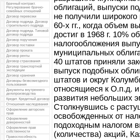
Брачный контракт.
облигаций, выпуски по
Регулирование брачно-
семейных отношений
не получили широкого
Договор перевозки
Договор подряда. Договор
60-х гг., когда объем 
строительного подряда
Договор подряда. Типовой
достиг в 1968 г. 10% 
договор подряда
Договор поручения
налогообложения выпу
Договор поставки
муниципальных облига
Договор проката
Договор ренты
40 штатов приняли за
Договор страхования
Договор транспортной
выпуск подобных облига
экспедиции
Договор хранения
штатов и округ Колумб
Договоры безвозмездного
пользования
относящиеся к О.п.д.
Документы внутреннего
делопроизводства
развития небольших э
Кредит. Кредитный договор
Отношения наследования
Столкнувшись с расту
Оформление авторских
прав
освобожденных от на
Оформление
доверенностей
подоходным налогом в
Оформление прав
собственности
(количества) акций, Ка
Правоспособность