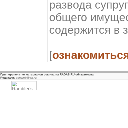
развода супру
общего имущес
содержится в 
[
ознакомитьс
При перепечатке материалов ссылка на RADAS.RU обязательна
Редакция
:
aseweb@ya.ru