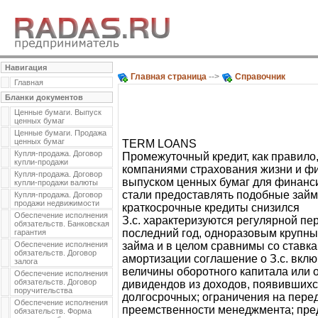
Навигация
Главная страница
-->
Справочник
Главная
Бланки документов
Ценные бумаги. Выпуск
ценных бумаг
Ценные бумаги. Продажа
ценных бумаг
TERM LOANS
Купля-продажа. Договор
Промежуточный кредит, как правило
купли-продажи
компаниями страхования жизни и фин
Купля-продажа. Договор
выпуском ценных бумаг для финанси
купли-продажи валюты
стали предоставлять подобные займы
Купля-продажа. Договор
продажи недвижимости
краткосрочные кредиты снизился
Обеспечение исполнения
З.с. характеризуются регулярной п
обязательств. Банковская
последний год, одноразовым крупны
гарантия
Обеспечение исполнения
займа и в целом сравнимы со ставк
обязательств. Договор
амортизации соглашение о З.с. вкл
залога
величины оборотного капитала или 
Обеспечение исполнения
обязательств. Договор
дивидендов из доходов, появившихся
поручительства
долгосрочных; ограничения на перед
Обеспечение исполнения
преемственности менеджмента; пред
обязательств. Форма