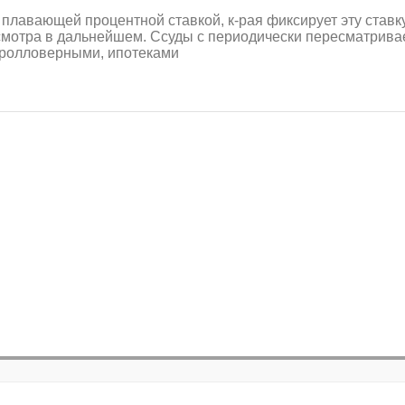
 плавающей процентной ставкой, к-рая фиксирует эту став
ересмотра в дальнейшем. Ссуды с периодически пересматри
ролловерными, ипотеками