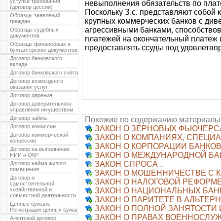
уступки требования
невыполнения обязательств по плат
(договор цессии)
Поскольку З.с. представляют собой
Образцы заявлений
крупных коммерческих банков с див
граждан
агрессивными банками, способствов
Образцы судебных
документов
платежей на окончательный платеж
Образцы финансовых и
предоставлять ссуды под удовлетво
бухгалтерских документов
Договор банковского
вклада
Договор банковского счёта
Договор возмездного
оказания услуг
Договор дарения
Договор доверительного
управления имуществом
Договор займа
Похожие по содержанию материалы
Договор комиссии
ЗАКОН О ЗЕРНОВЫХ ФЬЮЧЕРС
Договор коммерческой
ЗАКОН О КОМПАНИЯХ, СПЕЦИ
концессии
ЗАКОН О КОРПОРАЦИИ БАНКОВ
Договор на выполнение
ЗАКОН О МЕЖДУНАРОДНОЙ БАН
НИИ и ОКР
ЗАКОН СПРОСА
..
Договор найма жилого
помещения
ЗАКОН О МОШЕННИЧЕСТВЕ С К
Договор о
ЗАКОН О НАЛОГОВОЙ РЕФОРМЕ 1
самостоятельной
хозяйственной и
ЗАКОН О НАЦИОНАЛЬНЫХ БАН
совместной деятельности
ЗАКОН О ПАРИТЕТЕ В АЛЬТЕР
Ценные бумаги.
ЗАКОН О ПОЛНОЙ ЗАНЯТОСТИ
Регистрация ценных бумаг
ЗАКОН О ПРАВАХ ВОЕННОСЛУ
Агентский договор