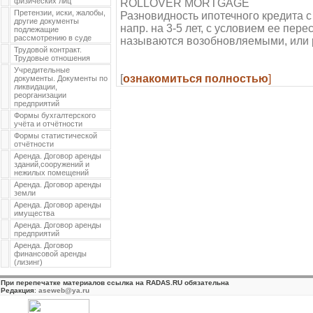
физических лиц
ROLLOVER MORTGAGE
Претензии, иски, жалобы,
Разновидность ипотечного кредита с
другие документы
напр. на 3-5 лет, с условием ее п
подлежащие
рассмотрению в суде
называются возобновляемыми, или 
Трудовой контракт.
Трудовые отношения
Учредительные
[
ознакомиться полностью
]
документы. Документы по
ликвидации,
реорганизации
предприятий
Формы бухгалтерского
учёта и отчётности
Формы статистической
отчётности
Аренда. Договор аренды
зданий,сооружений и
нежилых помещений
Аренда. Договор аренды
земли
Аренда. Договор аренды
имущества
Аренда. Договор аренды
предприятий
Аренда. Договор
финансовой аренды
(лизинг)
При перепечатке материалов ссылка на RADAS.RU обязательна
Редакция
:
aseweb@ya.ru