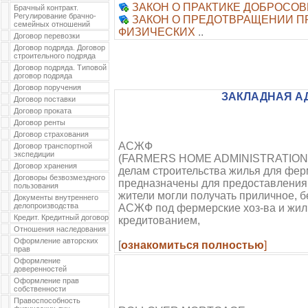
ЗАКОН О ПРАКТИКЕ ДОБРОСО
Брачный контракт.
Регулирование брачно-
ЗАКОН О ПРЕДОТВРАЩЕНИИ 
семейных отношений
ФИЗИЧЕСКИХ
..
Договор перевозки
Договор подряда. Договор
строительного подряда
Договор подряда. Типовой
договор подряда
Договор поручения
ЗАКЛАДНАЯ А
Договор поставки
Договор проката
Договор ренты
Договор страхования
АСЖФ
Договор транспортной
экспедиции
(FARMERS HOME ADMINISTRATION (
Договор хранения
делам строительства жилья для фе
Договоры безвозмездного
предназначены для предоставления 
пользования
жители могли получать приличное, 
Документы внутреннего
делопроизводства
АСЖФ под фермерские хоз-ва и жил
Кредит. Кредитный договор
кредитованием,
Отношения наследования
Оформление авторских
[
ознакомиться полностью
]
прав
Оформление
доверенностей
Оформление прав
собственности
Правоспособность