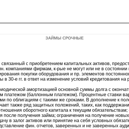
ЗАЙМЫ СРОЧНЫЕ
, связанный с приобретением капитальных активов, предо
. компаниями фирмам, к-рые не могут или не в состоянии 
рования покупки оборудования и пр. элементов постоянно
 в 30-е гг. в ответ на изменение условий кредитования на 
ериодической амортизацией основной суммы долга с оконча
м платежом (баллонным платежом). Процентные ставки вар
ами по облигациям с такими же сроками. В дополнение к по
ючает также ряд защитных положений, таких, как поддержан
отношения оборотного капитала к текущим обязательствам;
 после получения займа; ограничения на получение новых за
ачу в залог активов или принятие на себя условных обязат
ставление фин. отчетов, заверенных и не заверенных ауд