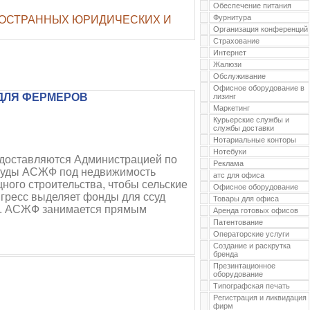
Обеспечение питания
Фурнитура
НОСТРАННЫХ ЮРИДИЧЕСКИХ И
Организация конференций
Страхование
Интернет
Жалюзи
Обслуживание
Офисное оборудование в
ДЛЯ ФЕРМЕРОВ
лизинг
Маркетинг
Курьерские службы и
службы доставки
Нотариальные конторы
Нотебуки
оставляются Администрацией по
Реклама
Ссуды АСЖФ под недвижимость
атс для офиса
ного строительства, чтобы сельские
Офисное оборудование
нгресс выделяет фонды для ссуд
Товары для офиса
Ф. АСЖФ занимается прямым
Аренда готовых офисов
Патентование
Операторские услуги
Создание и раскрутка
бренда
Презинтационное
оборудование
Типографская печать
Регистрация и ликвидация
фирм