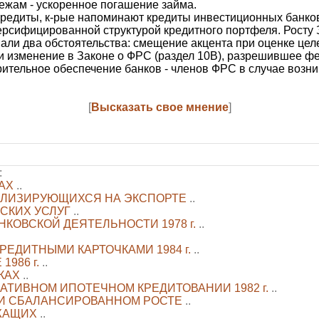
ежам - ускоренное погашение займа.
 кредиты, к-рые напоминают кредиты инвестиционных банко
ерсифицированной структурой кредитного портфеля. Росту 
али два обстоятельства: смещение акцента при оценке цел
 и изменение в Законе о ФРС (раздел 10В), разрешившее 
рительное обеспечение банков - членов ФРС в случае возн
[
Высказать свое мнение
]
:
АХ
..
АЛИЗИРУЮЩИХСЯ НА ЭКСПОРТЕ
..
СКИХ УСЛУГ
..
КОВСКОЙ ДЕЯТЕЛЬНОСТИ 1978 г.
..
РЕДИТНЫМИ КАРТОЧКАМИ 1984 г.
..
986 г.
..
КАХ
..
НАТИВНОМ ИПОТЕЧНОМ КРЕДИТОВАНИИ 1982 г.
..
 И СБАЛАНСИРОВАННОМ РОСТЕ
..
ЖАЩИХ
..