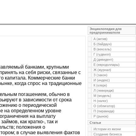
Энциклопедия для
предпринимателя
А (актив)
Б (байдаун)
В (вексель)
Г (гудвилл)
Д (дивидент)
Е (евродоллары)
ставляемый банками, крупными
Ж (журнал)
принять на себя риски, связанные с
З (закон)
го капитала. Коммерческие банки
И (индекс)
рынке, когда спрос на традиционные
К (клерк)
Л (левередж)
тельным погашением, обычно в
М (модель)
ьируют в зависимости от срока
Н (налог)
ложению о периодической
О (облигатор)
ие на определенном уровне
П (пирамида)
 ограничения на выплату
Р (рынок)
ймов, как кратко-, так и
Статьи
ельств; положения о
Истории из жизни
итором; в случае выявления фактов
Создание бизнеса