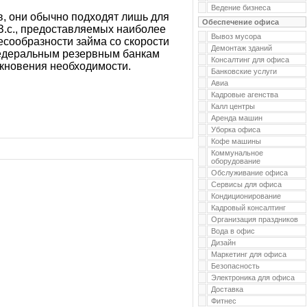
Ведение бизнеса
в, они обычно подходят лишь для
Обеспечение офиса
З.с., предоставляемых наиболее
Вывоз мусора
есообразности займа со скорости
Демонтаж зданий
федеральным резервным банкам
Консалтинг для офиса
икновения необходимости.
Банковские услуги
Авиа
Кадровые агенства
Калл центры
Аренда машин
Уборка офиса
Кофе машины
Коммунальное
оборудование
Обслуживание офиса
Сервисы для офиса
Кондиционирование
Кадровый консалтинг
Организация праздников
Вода в офис
Дизайн
Маркетинг для офиса
Безопасность
Электроника для офиса
Доставка
Фитнес