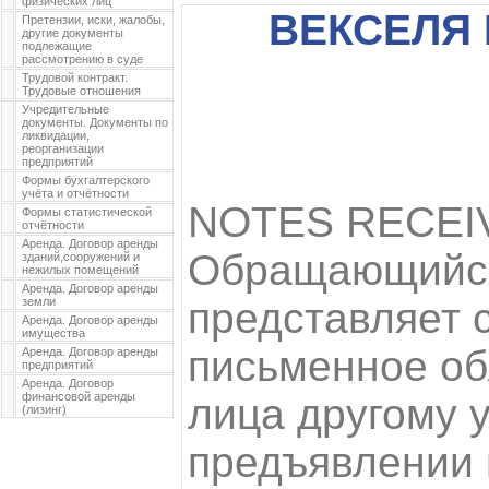
физических лиц
ВЕКСЕЛЯ
Претензии, иски, жалобы,
другие документы
подлежащие
рассмотрению в суде
Трудовой контракт.
Трудовые отношения
Учредительные
документы. Документы по
ликвидации,
реорганизации
предприятий
Формы бухгалтерского
учёта и отчётности
NOTES RECEI
Формы статистической
отчётности
Аренда. Договор аренды
Обращающийся
зданий,сооружений и
нежилых помещений
Аренда. Договор аренды
земли
представляет 
Аренда. Договор аренды
имущества
письменное об
Аренда. Договор аренды
предприятий
Аренда. Договор
финансовой аренды
лица другому 
(лизинг)
предъявлении 