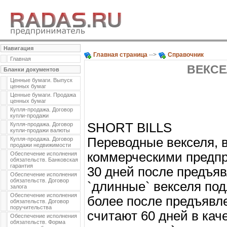
Навигация
Главная страница
-->
Справочник
Главная
ВЕКСЕ
Бланки документов
Ценные бумаги. Выпуск
ценных бумаг
Ценные бумаги. Продажа
ценных бумаг
Купля-продажа. Договор
купли-продажи
SHORT BILLS
Купля-продажа. Договор
купли-продажи валюты
Переводные векселя,
Купля-продажа. Договор
продажи недвижимости
коммерческими предпри
Обеспечение исполнения
обязательств. Банковская
гарантия
30 дней после предъяв
Обеспечение исполнения
обязательств. Договор
`длинные` векселя под
залога
Обеспечение исполнения
более после предъявл
обязательств. Договор
поручительства
считают 60 дней в кач
Обеспечение исполнения
обязательств. Форма