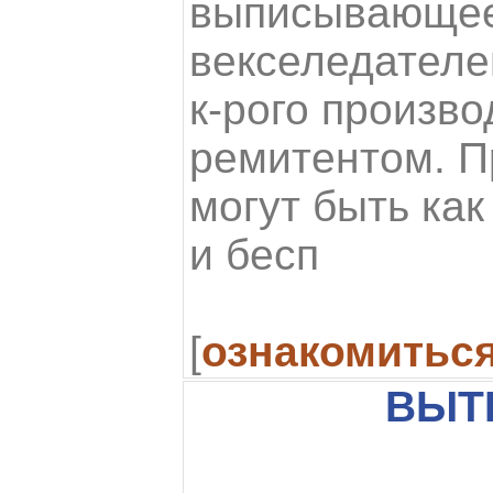
выписывающее 
векселедателем
к-рого произво
ремитентом. П
могут быть как
и бесп
[
ознакомитьс
ВЫТ