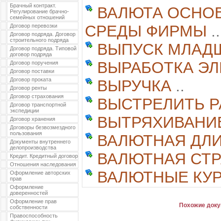
Брачный контракт.
ВАЛЮТА ОСНО
Регулирование брачно-
семейных отношений
СРЕДЫ ФИРМЫ
..
Договор перевозки
Договор подряда. Договор
строительного подряда
ВЫПУСК МЛАД
Договор подряда. Типовой
договор подряда
ВЫРАБОТКА Э
Договор поручения
Договор поставки
Договор проката
ВЫРУЧКА
..
Договор ренты
Договор страхования
ВЫСТРЕЛИТЬ 
Договор транспортной
экспедиции
ВЫТРЯХИВАНИ
Договор хранения
Договоры безвозмездного
пользования
ВАЛЮТНАЯ ДЛ
Документы внутреннего
делопроизводства
ВАЛЮТНАЯ СТР
Кредит. Кредитный договор
Отношения наследования
ВАЛЮТНЫЕ КУ
Оформление авторских
прав
Оформление
доверенностей
Оформление прав
Похожие доку
собственности
Правоспособность