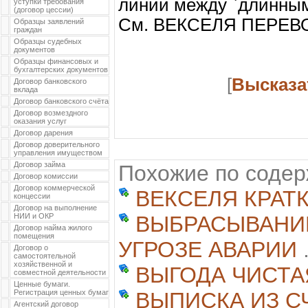
линии между `длинным
уступки требования
(договор цессии)
См. ВЕКСЕЛЯ ПЕРЕ
Образцы заявлений
граждан
Образцы судебных
документов
Образцы финансовых и
бухгалтерских документов
[
Высказа
Договор банковского
вклада
Договор банковского счёта
Договор возмездного
оказания услуг
Договор дарения
Договор доверительного
управления имуществом
Договор займа
Похожие по соде
Договор комиссии
Договор коммерческой
ВЕКСЕЛЯ КРАТ
концессии
Договор на выполнение
НИИ и ОКР
ВЫБРАСЫВАНИЕ
Договор найма жилого
помещения
УГРОЗЕ АВАРИИ
.
Договор о
самостоятельной
хозяйственной и
ВЫГОДА ЧИСТА
совместной деятельности
Ценные бумаги.
Регистрация ценных бумаг
ВЫПИСКА ИЗ С
Агентский договор