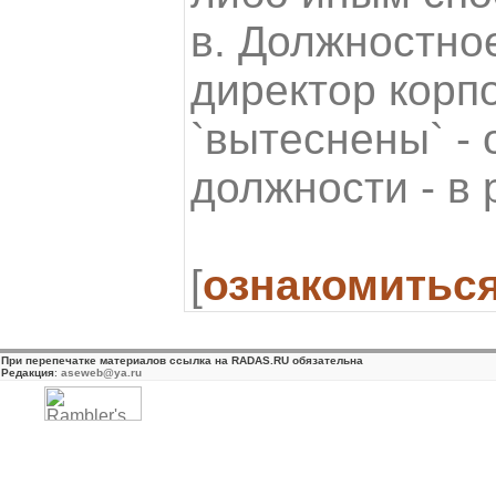
в. Должностно
директор корп
`вытеснены` - 
должности - в 
[
ознакомитьс
При перепечатке материалов ссылка на RADAS.RU обязательна
Редакция
:
aseweb@ya.ru