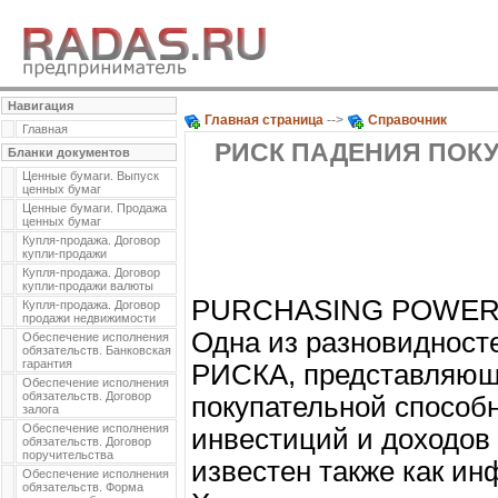
Навигация
Главная страница
-->
Справочник
Главная
РИСК ПАДЕНИЯ ПОК
Бланки документов
Ценные бумаги. Выпуск
ценных бумаг
Ценные бумаги. Продажа
ценных бумаг
Купля-продажа. Договор
купли-продажи
Купля-продажа. Договор
купли-продажи валюты
PURCHASING POWER
Купля-продажа. Договор
продажи недвижимости
Одна из разновидно
Обеспечение исполнения
обязательств. Банковская
гарантия
РИСКА, представляюща
Обеспечение исполнения
обязательств. Договор
покупательной способ
залога
Обеспечение исполнения
инвестиций и доходов 
обязательств. Договор
поручительства
известен также как и
Обеспечение исполнения
обязательств. Форма