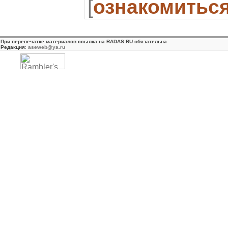
[
ознакомитьс
При перепечатке материалов ссылка на RADAS.RU обязательна
Редакция
:
aseweb@ya.ru