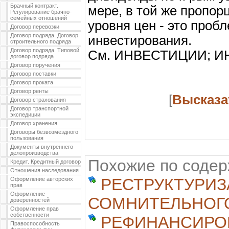
Брачный контракт.
мере, в той же пропор
Регулирование брачно-
семейных отношений
уровня цен - это проб
Договор перевозки
Договор подряда. Договор
инвестирования.
строительного подряда
Договор подряда. Типовой
См. ИНВЕСТИЦИИ; И
договор подряда
Договор поручения
Договор поставки
Договор проката
Договор ренты
[
Высказа
Договор страхования
Договор транспортной
экспедиции
Договор хранения
Договоры безвозмездного
пользования
Документы внутреннего
делопроизводства
Похожие по соде
Кредит. Кредитный договор
Отношения наследования
РЕСТРУКТУРИ
Оформление авторских
прав
Оформление
СОМНИТЕЛЬНОГ
доверенностей
Оформление прав
собственности
РЕФИНАНСИРО
Правоспособность