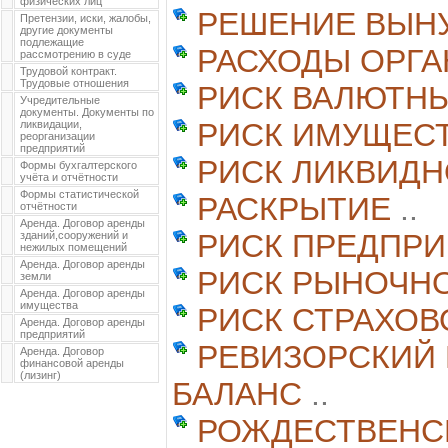
физических лиц
РЕШЕНИЕ ВЫН
Претензии, иски, жалобы,
другие документы
подлежащие
РАСХОДЫ ОРГ
рассмотрению в суде
Трудовой контракт.
Трудовые отношения
РИСК ВАЛЮТН
Учредительные
документы. Документы по
РИСК ИМУЩЕС
ликвидации,
реорганизации
предприятий
РИСК ЛИКВИД
Формы бухгалтерского
учёта и отчётности
Формы статистической
РАСКРЫТИЕ
..
отчётности
Аренда. Договор аренды
РИСК ПРЕДПР
зданий,сооружений и
нежилых помещений
Аренда. Договор аренды
РИСК РЫНОЧН
земли
Аренда. Договор аренды
имущества
РИСК СТРАХОВ
Аренда. Договор аренды
предприятий
РЕВИЗОРСКИЙ 
Аренда. Договор
финансовой аренды
(лизинг)
БАЛАНС
..
РОЖДЕСТВЕНС