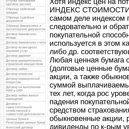
Хотя индекс цен на по
уступки требования
(договор цессии)
ИНДЕКС СТОИМОСТИ Ж
Образцы заявлений
граждан
самом деле индексом 
Образцы судебных
документов
следовательно и обра
Образцы финансовых и
бухгалтерских документов
покупательной способн
Договор банковского
вклада
используется в этом к
Договор банковского счёта
Договор возмездного
либо др. соответствую
оказания услуг
Договор дарения
Любая ценная бумага 
Договор доверительного
управления имуществом
(долговые ценные бум
Договор займа
Договор комиссии
акции, а также обыкно
Договор коммерческой
концессии
суммой выплачиваемы
Договор на выполнение
НИИ и ОКР
тех лет, когда рос уро
Договор найма жилого
помещения
падения покупательной
Договор о
самостоятельной
средством страхования
хозяйственной и
совместной деятельности
обыкновенные акции, 
Ценные бумаги.
Регистрация ценных бумаг
дивиденды по к-рым у
Агентский договор