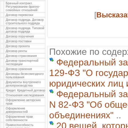
Брачный контракт.
Регулирование брачно-
семейных отношений
[
Высказа
Договор перевозки
Договор подряда. Договор
строительного подряда
Договор подряда. Типовой
договор подряда
Договор поручения
Договор поставки
Договор проката
Похожие по соде
Договор ренты
Договор страхования
Федеральный зак
Договор транспортной
экспедиции
Договор хранения
129-ФЗ "О госуда
Договоры безвозмездного
пользования
юридических лиц 
Документы внутреннего
делопроизводства
Кредит. Кредитный договор
Федеральный зак
Отношения наследования
Оформление авторских
N 82-ФЗ "Об общ
прав
Оформление
доверенностей
объединениях"
..
Оформление прав
собственности
20 вещей, котор
Правоспособность