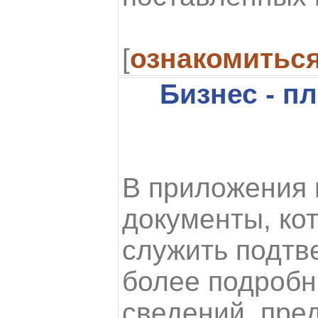
[
ознакомитьс
Бизнес - п
В приложения
документы, ко
служить подтв
более подроб
сведений, пре