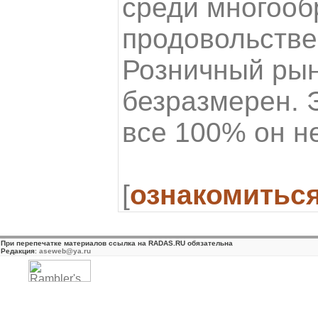
среди многооб
продовольстве
Розничный рын
безразмерен. Э
все 100% он н
[
ознакомитьс
При перепечатке материалов ссылка на RADAS.RU обязательна
Редакция
:
aseweb@ya.ru