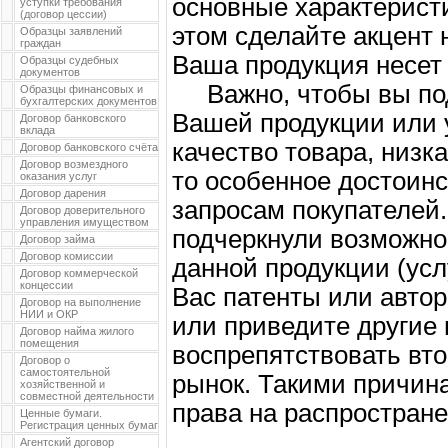
основные характерист
уступки требования
(договор цессии)
этом сделайте акцент 
Образцы заявлений
граждан
Ваша продукция несет
Образцы судебных
документов
Важно, чтобы вы под
Образцы финансовых и
бухгалтерских документов
Вашей продукции или у
Договор банковского
вклада
качество товара, низк
Договор банковского счёта
Договор возмездного
то особенное достоин
оказания услуг
Договор дарения
запросам покупателей
Договор доверительного
управления имуществом
подчеркнули возможно
Договор займа
Договор комиссии
данной продукции (ус
Договор коммерческой
концессии
Вас патенты или автор
Договор на выполнение
НИИ и ОКР
или приведите другие
Договор найма жилого
помещения
воспрепятствовать вт
Договор о
самостоятельной
рынок. Такими причин
хозяйственной и
совместной деятельности
права на распростране
Ценные бумаги.
Регистрация ценных бумаг
Агентский договор