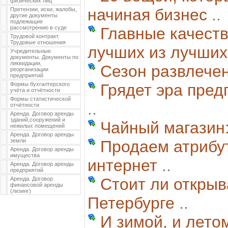
физических лиц
начиная бизнес
..
Претензии, иски, жалобы,
другие документы
подлежащие
рассмотрению в суде
Главные качеств
Трудовой контракт.
Трудовые отношения
лучших из лучших
Учредительные
документы. Документы по
ликвидации,
Сезон развлече
реорганизации
предприятий
Формы бухгалтерского
Грядет эра пред
учёта и отчётности
Формы статистической
..
отчётности
Аренда. Договор аренды
зданий,сооружений и
Чайный магазин:
нежилых помещений
Аренда. Договор аренды
земли
Продаем атрибу
Аренда. Договор аренды
имущества
интернет
..
Аренда. Договор аренды
предприятий
Стоит ли открыв
Аренда. Договор
финансовой аренды
(лизинг)
Петербурге
..
И зимой, и лето