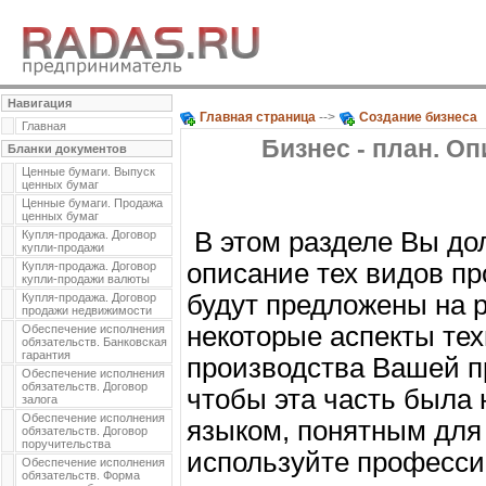
Навигация
Главная страница
-->
Создание бизнеса
Главная
Бизнес - план. Оп
Бланки документов
Ценные бумаги. Выпуск
ценных бумаг
Ценные бумаги. Продажа
ценных бумаг
В этом разделе Вы до
Купля-продажа. Договор
купли-продажи
описание тех видов пр
Купля-продажа. Договор
купли-продажи валюты
будут предложены на р
Купля-продажа. Договор
продажи недвижимости
некоторые аспекты те
Обеспечение исполнения
обязательств. Банковская
гарантия
производства Вашей пр
Обеспечение исполнения
обязательств. Договор
чтобы эта часть была 
залога
Обеспечение исполнения
языком, понятным для
обязательств. Договор
поручительства
используйте професс
Обеспечение исполнения
обязательств. Форма