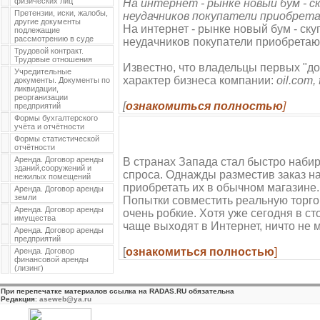
физических лиц
На интернет - рынке новый бум - ск
Претензии, иски, жалобы,
неудачников покупатели приобрета
другие документы
На интернет - рынке новый бум - ску
подлежащие
рассмотрению в суде
неудачников покупатели приобретают
Трудовой контракт.
Трудовые отношения
Известно, что владельцы первых "д
Учредительные
характер бизнеса компании:
oil.com, 
документы. Документы по
ликвидации,
реорганизации
[
ознакомиться полностью
]
предприятий
Формы бухгалтерского
учёта и отчётности
Формы статистической
отчётности
Аренда. Договор аренды
В странах Запада стал быстро набир
зданий,сооружений и
спроса. Однажды разместив заказ на
нежилых помещений
приобретать их в обычном магазине.
Аренда. Договор аренды
земли
Попытки совместить реальную торго
Аренда. Договор аренды
очень робкие. Хотя уже сегодня в с
имущества
чаще выходят в Интернет, ничто не м
Аренда. Договор аренды
предприятий
[
ознакомиться полностью
]
Аренда. Договор
финансовой аренды
(лизинг)
При перепечатке материалов ссылка на RADAS.RU обязательна
Редакция
:
aseweb@ya.ru