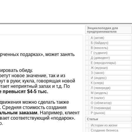
Энциклопедия для
предпринимателя
А (актив)
Б (байдаун)
В (вексель)
Г (гудвилл)
орченных подарках», может занять
Д (дивидент)
Е (евродоллары)
Ж (журнал)
ировать обиду.
З (закон)
тут новое значение, так и из
И (индекс)
т в руки; кукла, говорящая новой
К (клерк)
тает неприятный запах и т.д. По
Л (левередж)
е превысят $4-5 тыс.
М (модель)
Н (налог)
одвижения можно сделать также
О (облигатор)
». Средняя стоимость создания
П (пирамида)
альным заказам
. Например, клиент
Р (рынок)
ивает соответствующий «подарок».
Статьи
о.
Истории из жизни
Создание бизнеса