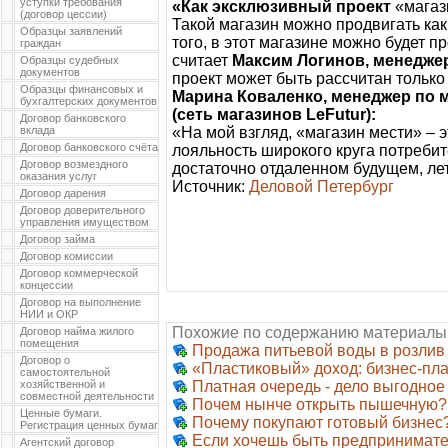
уступки требования
«Как эксклюзивный проект
«магаз
(договор цессии)
Такой магазин можно продвигать как
Образцы заявлений
того, в этот магазине можно будет п
граждан
считает
Максим Логинов, менеджер
Образцы судебных
документов
проект может быть рассчитан только
Образцы финансовых и
Марина Коваленко, менеджер по 
бухгалтерских документов
(сеть магазинов LeFutur):
Договор банковского
вклада
«На мой взгляд, «магазин мести» – 
Договор банковского счёта
лояльность широкого круга потребит
Договор возмездного
достаточно отдаленном будущем, лет
оказания услуг
Источник:
Деловой Петербург
Договор дарения
Договор доверительного
управления имуществом
Договор займа
Договор комиссии
Договор коммерческой
концессии
Договор на выполнение
НИИ и ОКР
Похожие по содержанию материалы
Договор найма жилого
помещения
Продажа питьевой воды в розлив
Договор о
«Пластиковый» доход: бизнес-пл
самостоятельной
хозяйственной и
Платная очередь - дело выгодное
совместной деятельности
Почем нынче открыть пышечную?
Ценные бумаги.
Почему покупают готовый бизнес
Регистрация ценных бумаг
Если хочешь быть предпринимател
Агентский договор