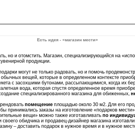
Есть идея - «магазин мести»
ть, но и отомстить. Магазин, специализирующийся на «исп
сувенирной продукции.
одарки могут не только радовать, но и помочь продемонстр
 обычных вещей, которые в определенном контексте приобре
кета с засохшими бутонами, рассыпающимися, когда их беру
туалетная вода, которая спустя определенное время приобре
создание специализированного магазина для обиженных,
н
арендовать
помещение
площадью около 30 м2. Для его пр
е бы принимались заказы на изготовление «подарков мести
ительные вещи» можно также изготавливать
по индивиду
и своего обидчика и продавец-дизайнер магазина изготавл
азину – доставить подарок в нужное время и в нужное мест