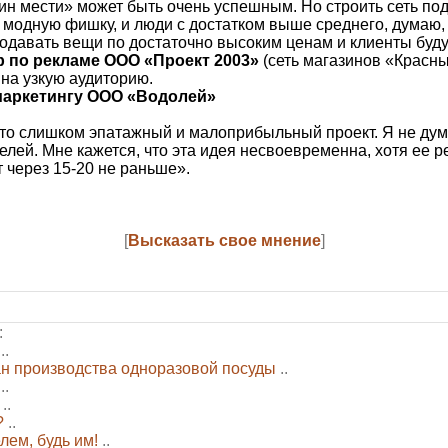
ин мести» может быть очень успешным. Но строить сеть по
 модную фишку, и люди с достатком выше среднего, думаю, 
родавать вещи по достаточно высоким ценам и клиенты будут
 по рекламе ООО «Проект 2003»
(сеть магазинов «Красны
 на узкую аудиторию.
маркетингу ООО «Водолей»
это слишком эпатажный и малоприбыльный проект. Я не дум
елей. Мне кажется, что эта идея несвоевременна, хотя ее 
 через 15-20 не раньше».
[
Высказать свое мнение
]
:
..
ан производства одноразовой посуды
..
..
..
?
..
ем, будь им!
..