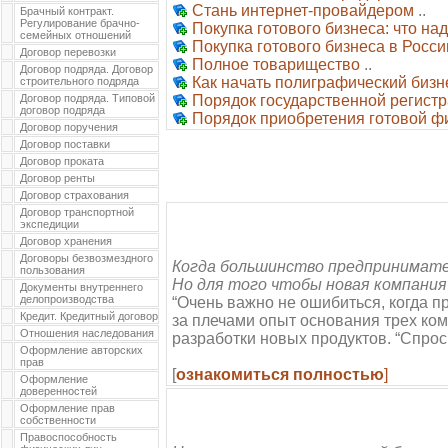
Стань интернет-провайдером
..
Брачный контракт.
Регулирование брачно-
Покупка готового бизнеса: что над
семейных отношений
Покупка готового бизнеса в Росси
Договор перевозки
Полное товарищество
..
Договор подряда. Договор
Как начать полиграфический бизн
строительного подряда
Договор подряда. Типовой
Порядок государственной регист
договор подряда
Порядок приобретения готовой 
Договор поручения
Договор поставки
Договор проката
Договор ренты
Договор страхования
Договор транспортной
экспедиции
Договор хранения
Договоры безвозмездного
Когда большинство предпринимате
пользования
Но для того чтобы новая компания
Документы внутреннего
делопроизводства
“Очень важно не ошибиться, когда п
Кредит. Кредитный договор
за плечами опыт основания трех ком
Отношения наследования
разработки новых продуктов. “Спрос
Оформление авторских
прав
[
ознакомиться полностью
]
Оформление
доверенностей
Оформление прав
собственности
Правоспособность