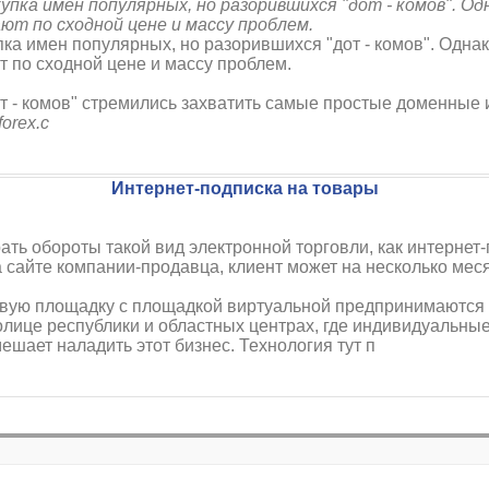
упка имен популярных, но разорившихся "дот - комов". Од
ют по сходной цене и массу проблем.
пка имен популярных, но разорившихся "дот - комов". Однак
 по сходной цене и массу проблем.
от - комов" стремились захватить самые простые доменные
forex.c
Интернет-подписка на товары
ать обороты такой вид электронной торговли, как интернет
 сайте компании-продавца, клиент может на несколько мес
вую площадку с площадкой виртуальной предпринимаются и
толице республики и областных центрах, где индивидуальн
ешает наладить этот бизнес. Технология тут п