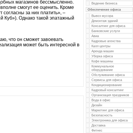
добных магазинов бессмысленно.
Ведение бизнеса
вполне смогут ее оценить. Кроме
Обеспечение офиса
 согласны за них платить», –
Вывоз мусора
й Куб»). Однако такой эпатажный
Демонтаж зданий
Консалтинг для офиса
Банковские услуги
Авиа
аю, что он сможет завоевать
Кадровые агенства
реализация может быть интересной в
Калл центры
Аренда машин
Уборка офиса
Кофе машины
Коммунальное
оборудование
Обслуживание офиса
Сервисы для офиса
Кондиционирование
Кадровый консалтинг
Организация праздников
Вода в офис
Дизайн
Маркетинг для офиса
Безопасность
Электроника для офиса
Доставка
Фитнес