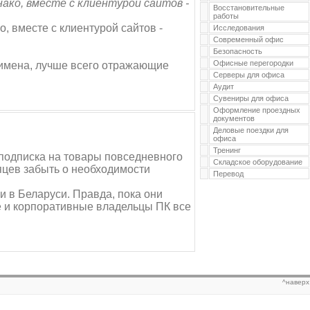
нако, вместе с клиентурой сайтов -
Восстановительные
работы
о, вместе с клиентурой сайтов -
Исследования
Современный офис
Безопасность
Офисные перегородки
 имена, лучше всего отражающие
Серверы для офиса
Аудит
Сувениры для офиса
Оформление проездных
документов
Деловые поездки для
офиса
Тренинг
-подписка на товары повседневного
Складское оборудование
яцев забыть о необходимости
Перевод
 в Беларуси. Правда, пока они
ые и корпоративные владельцы ПК все
^наверх