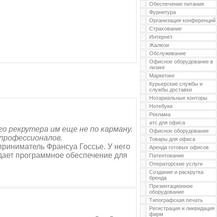
Обеспечение питания
Фурнитура
Организация конференций
Страхование
Интернет
Жалюзи
Обслуживание
Офисное оборудование в
лизинг
Маркетинг
Курьерские службы и
службы доставки
Нотариальные конторы
Нотебуки
Реклама
атс для офиса
о рекрутера им еще не по карману.
Офисное оборудование
 профессионалов.
Товары для офиса
приниматель Франсуа Госсье. У него
Аренда готовых офисов
здает программное обеспечение для
Патентование
Операторские услуги
Создание и раскрутка
бренда
Презинтационное
оборудование
Типографская печать
Регистрация и ликвидация
фирм