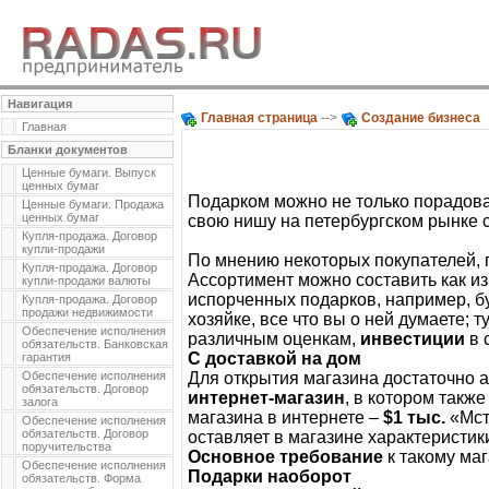
Навигация
Главная страница
-->
Создание бизнеса
Главная
Бланки документов
Ценные бумаги. Выпуск
ценных бумаг
Подарком можно не только порадова
Ценные бумаги. Продажа
ценных бумаг
свою нишу на петербургском рынке 
Купля-продажа. Договор
купли-продажи
По мнению некоторых покупателей, п
Купля-продажа. Договор
Ассортимент можно составить как из
купли-продажи валюты
испорченных подарков, например, бу
Купля-продажа. Договор
продажи недвижимости
хозяйке, все что вы о ней думаете; 
Обеспечение исполнения
различным оценкам,
инвестиции
в 
обязательств. Банковская
С доставкой на дом
гарантия
Обеспечение исполнения
Для открытия магазина достаточно 
обязательств. Договор
интернет-магазин
, в котором такж
залога
магазина в интернете –
$1 тыс.
«Мст
Обеспечение исполнения
обязательств. Договор
оставляет в магазине характеристик
поручительства
Основное требование
к такому маг
Обеспечение исполнения
Подарки наоборот
обязательств. Форма