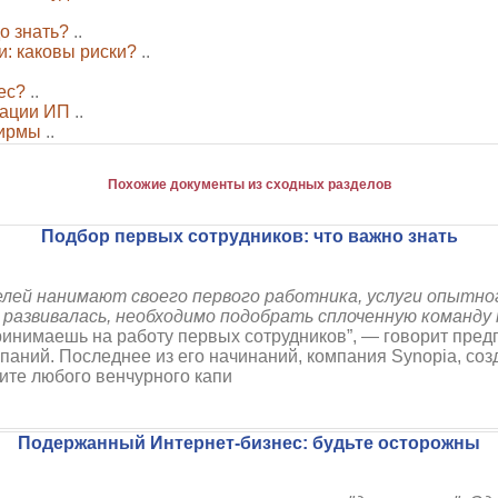
о знать?
..
и: каковы риски?
..
ес?
..
рации ИП
..
фирмы
..
Похожие документы из сходных разделов
Подбор первых сотрудников: что важно знать
лей нанимают своего первого работника, услуги
опытног
 развивалась, необходимо подобрать сплоченную команду
ринимаешь на работу первых сотрудников”, — говорит пред
паний. Последнее из его начинаний, компания Synopia, со
ите любого венчурного капи
Подержанный Интернет-бизнес: будьте осторожны