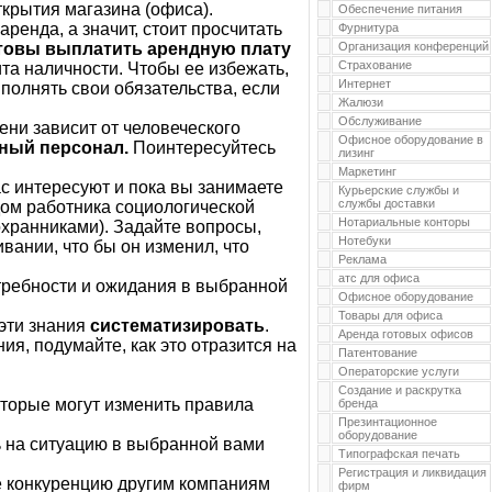
крытия магазина (офиса).
Обеспечение питания
аренда, а значит, стоит просчитать
Фурнитура
отовы выплатить арендную плату
Организация конференций
Страхование
а наличности. Чтобы ее избежать,
Интернет
полнять свои обязательства, если
Жалюзи
Обслуживание
ени зависит от человеческого
Офисное оборудование в
ный персонал.
Поинтересуйтесь
лизинг
Маркетинг
ас интересуют и пока вы занимаете
Курьерские службы и
службы доставки
дом работника социологической
Нотариальные конторы
охранниками). Задайте вопросы,
Нотебуки
вании, что бы он изменил, что
Реклама
атс для офиса
отребности и ожидания в выбранной
Офисное оборудование
Товары для офиса
 эти знания
систематизировать
.
Аренда готовых офисов
я, подумайте, как это отразится на
Патентование
Операторские услуги
Создание и раскрутка
которые могут изменить правила
бренда
Презинтационное
оборудование
ь на ситуацию в выбранной вами
Типографская печать
Регистрация и ликвидация
те конкуренцию другим компаниям
фирм