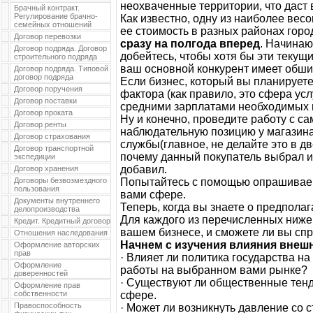
неохваченные территории, что даст
Брачный контракт.
Регулирование брачно-
Как известно, одну из наиболее весо
семейных отношений
ее стоимость в разных районах горо
Договор перевозки
сразу на полгода вперед
. Начинаю
Договор подряда. Договор
добейтесь, чтобы хотя бы эти текущ
строительного подряда
ваш основной конкурент имеет обши
Договор подряда. Типовой
договор подряда
Если бизнес, который вы планируете
Договор поручения
фактора (как правило, это сфера усл
Договор поставки
средними зарплатами необходимых 
Договор проката
Ну и конечно, проведите работу с с
Договор ренты
наблюдательную позицию у магазина
Договор страхования
службы(главное, не делайте это в д
Договор транспортной
почему данный покупатель выбрал им
экспедиции
добавил.
Договор хранения
Договоры безвозмездного
Попытайтесь с помощью опрашивае
пользования
вами сфере.
Документы внутреннего
Теперь, когда вы знаете о предпола
делопроизводства
Для каждого из перечисленных ниже 
Кредит. Кредитный договор
вашем бизнесе, и сможете ли вы спр
Отношения наследования
Начнем с изучения влияния внеш
Оформление авторских
прав
· Влияет ли политика государства н
Оформление
работы на выбранном вами рынке?
доверенностей
· Существуют ли общественные тенд
Оформление прав
собственности
сфере.
Правоспособность
· Может ли возникнуть давление со 