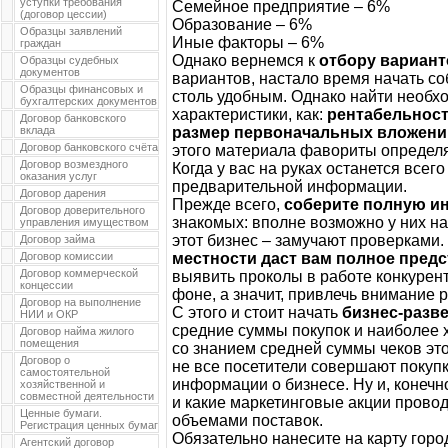
уступки требования
Семейное предприятие – 6%
(договор цессии)
Образование – 6%
Образцы заявлений
Иные факторы – 6%
граждан
Однако вернемся к
отбору вариант
Образцы судебных
документов
вариантов, настало время начать со
Образцы финансовых и
столь удобным. Однако найти необх
бухгалтерских документов
характеристики, как:
рентабельност
Договор банковского
вклада
размер первоначальных вложений
Договор банковского счёта
этого материала фавориты определя
Договор возмездного
Когда у вас на руках останется все
оказания услуг
предварительной информации.
Договор дарения
Прежде всего,
соберите полную и
Договор доверительного
знакомых: вполне возможно у них на
управления имуществом
этот бизнес – замучают проверками.
Договор займа
Договор комиссии
местности даст вам полное пред
Договор коммерческой
выявить проколы в работе конкурент
концессии
фоне, а значит, привлечь внимание 
Договор на выполнение
С этого и стоит начать
бизнес-разв
НИИ и ОКР
средние суммы покупок и наиболее х
Договор найма жилого
помещения
со знанием средней суммы чеков это
Договор о
не все посетители совершают покупк
самостоятельной
информации о бизнесе. Ну и, конечн
хозяйственной и
совместной деятельности
и какие маркетинговые акции прово
Ценные бумаги.
объемами поставок.
Регистрация ценных бумаг
Обязательно нанесите на карту гор
Агентский договор