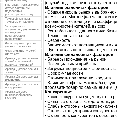
физических лиц
(случай родственников конкурентов 
Претензии, иски, жалобы,
Влияние рыночных факторов:
другие документы
подлежащие
· Общая емкость рынка в выбранной
рассмотрению в суде
о емкости в Москве (как чаще всего
Трудовой контракт.
отношению к столице и на коэффициен
Трудовые отношения
возможностей жителей, высок).
Учредительные
документы. Документы по
· Рентабельность данного вида бизн
ликвидации,
· Темпы роста отрасли
реорганизации
предприятий
· Сезонность
Формы бухгалтерского
· Зависимость от поставщиков и их 
учёта и отчётности
· Чувствительность рынка к цене, к
Формы статистической
отчётности
Влияние финансовых факторов:
Аренда. Договор аренды
· Барьеры вхождения на рынок
зданий,сооружений и
· Потенциальная прибыль
нежилых помещений
· Загрузка мощностей и стоимость з
Аренда. Договор аренды
земли
· Срок окупаемости
Аренда. Договор аренды
· Стоимость привлечения кредита
имущества
· Влияние эффекта масштаба (крупны
Аренда. Договор аренды
продавать товар по самым низким ц
предприятий
Конкуренция:
Аренда. Договор
финансовой аренды
· Какие конкуренты существуют на р
(лизинг)
· Сильные стороны каждого конкуре
· Слабые стороны каждого конкурен
· Степень концентрации конкурентов
· Склонность конкурентов к объеди