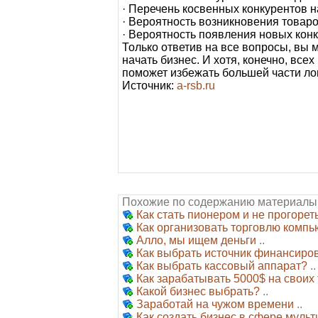
· Перечень косвенных конкурентов н
· Вероятность возникновения товаро
· Вероятность появления новых конк
Только ответив на все вопросы, вы 
начать бизнес. И хотя, конечно, вс
поможет избежать большей части ло
Источник:
a-rsb.ru
Похожие по содержанию материалы
Как стать пионером и не прогорет
Как организовать торговлю комп
Алло, мы ищем деньги
..
Как выбрать источник финансиро
Как выбрать кассовый аппарат?
..
Как зарабатывать 5000$ на своих
Какой бизнес выбрать?
..
Заработай на чужом времени
..
Как создать бизнес в сфере муль