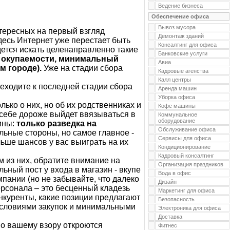
Ведение бизнеса
Обеспечение офиса
Вывоз мусора
нтересных на первый взгляд
Демонтаж зданий
десь Интернет уже перестает быть
Консалтинг для офиса
ется искать целенаправленно такие
Банковские услуги
к окупаемости, минимальный
Авиа
м городе).
Уже на стадии сбора
Кадровые агенства
Калл центры
реходите к последней стадии сбора
Аренда машин
Уборка офиса
олько о них, но об их родственниках и
Кофе машины
 себе дороже выйдет ввязываться в
Коммунальное
оборудование
ины:
только разведка на
Обслуживание офиса
льные стороны, но самое главное -
Сервисы для офиса
льше шансов у вас выиграть на их
Кондиционирование
Кадровый консалтинг
м из них, обратите внимание на
Организация праздников
ный пост у входа в магазин - вкупе
Вода в офис
пании (но не забывайте, что далеко
Дизайн
ерсонала – это бесценный кладезь
Маркетинг для офиса
нкуренты, какие позиции предлагают
Безопасность
 условиями закупок и минимальными
Электроника для офиса
Доставка
но вашему взору откроются
Фитнес