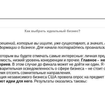
Как выбрать идеальный бизнес?
% решений, которые вы ищите, уже существуют, а значит,
ормации о бизнесе. Для начала постарайтесь проанализ
которым вы будете отмечать самые интересные: личная пр
емость, низкий уровень конкуренции и прочее.
Главное - н
ериев
. В этом случае до финала может не дойти ни один. 
варительная осведомленность о сфере бизнеса – не стоит 
ремя отсеять сомнительные направления.
ция независимого бизнеса США провела опрос на предмет 
ют идеи для него
. Результаты оказались таковы: