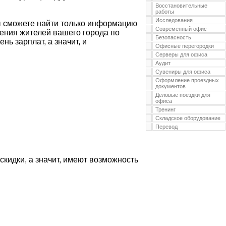
Восстановительные
работы
Исследования
ы сможете найти только информацию
Современный офис
шения жителей вашего города по
Безопасность
ь зарплат, а значит, и
Офисные перегородки
Серверы для офиса
Аудит
Сувениры для офиса
Оформление проездных
документов
Деловые поездки для
офиса
Тренинг
Складское оборудование
Перевод
кидки, а значит, имеют возможность