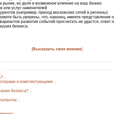
а рынке, их доля и возможное влияние на ваш бизнес
в или услуг-заменителей
урентов (например, приход московских сетей в регионы)
можете быть уверены, что, наконец, имеете представление 
ех вариантов развития событий просчитать не удастся, отв
вушек бизнеса.
[
Высказать свое мнение
]
:
ь?
..
ьютерами и комплектующими
..
вания бизнеса?
..
 талантах
..
тимедиа
..