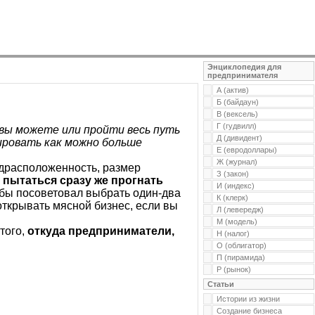
Энциклопедия для
предпринимателя
А (актив)
Б (байдаун)
В (вексель)
Г (гудвилл)
 вы можете или пройти весь путь
Д (дивидент)
ировать как можно больше
Е (евродоллары)
Ж (журнал)
едрасположенность, размер
З (закон)
е пытаться сразу же прогнать
И (индекс)
Я бы посоветовал выбрать один-два
К (клерк)
открывать мясной бизнес, если вы
Л (левередж)
М (модель)
того,
откуда предприниматели,
Н (налог)
О (облигатор)
П (пирамида)
Р (рынок)
Статьи
Истории из жизни
Создание бизнеса