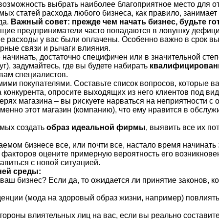
 возможность выбрать наиболее благоприятное место для от
мых статей расхода любого бизнеса, как правило, занимает 
да.
Важный совет: прежде чем начать бизнес, будьте г
щие предприниматели часто попадаются в ловушку дефицит
ие расходы у вас были оплачены. Особенно важно в срок вы
рные связи и рычаги влияния.
 начинать, достаточно специфичен или в значительной степ
уг), задумайтесь, где вы будете набирать
квалифицирован
вам специалистов.
амими покупателями. Составьте список вопросов, которые в
 конкурента, опросите выходящих из него клиентов под ви
верях магазина – вы рискуете нарваться на неприятности с 
енно этот магазин (компанию), что ему нравится в обслужи
мых создать
образ идеальной фирмы
, выявить все их п
гаемом бизнесе все, или почти все, настало время начинать
факторов оцените примерную вероятность его возникновени
авиться с новой ситуацией.
ней среды:
а ваш бизнес? Если да, то ожидается ли принятие законов, 
енции (мода на здоровый образ жизни, например) повлият
стороны влиятельных лиц на вас, если вы реально состави