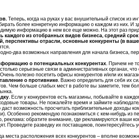
ов.
Теперь, когда на руках у вас внушительный список из и
бирать более конкретную информацию о каждом из них. И з
одимую информацию в нем все еще можно. На этот раз прид
ь каждого из отобранных видов бизнеса, средний сро
, перспективы отрасли, основные конкуренты (в ваше
тся.
го одно-два возможных направления для начала бизнеса, пе
нформацию о потенциальных конкурентах
. Причем не т
столько серьезные связи в административных органах, что
 Очень полезно посетить офисы конкурентов и/или их магаз
ставление о противнике
. Важно определить для себя их си
ов. Чем больше слабых мест в работе вы заметите, тем бо
рынка.
едку
. Если у конкурентов есть магазины, побывайте в каждо
одовые товары. Не пожалейте время и займите наблюдатель
 даст возможность просчитать приблизительные доходы ком
и). Особенно рекомендую познакомиться с кем-нибудь из п
о, реклама: обратите внимание, где рекламируются ваши ко
дят. Проведите разведку их поставщиков, поинтересуйтесь
ода места расположения всех конкурентов – вполне возмож