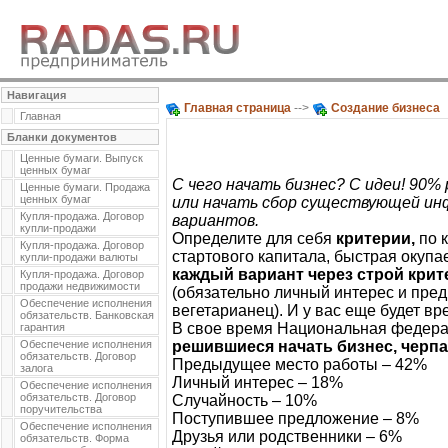
Навигация
Главная страница
-->
Создание бизнеса
Главная
Бланки документов
Ценные бумаги. Выпуск
ценных бумаг
С чего начать бизнес? С идеи! 90
Ценные бумаги. Продажа
ценных бумаг
или начать сбор существующей инф
Купля-продажа. Договор
вариантов.
купли-продажи
Определите для себя
критерии,
по 
Купля-продажа. Договор
стартового капитала, быстрая окупа
купли-продажи валюты
каждый вариант через строй крит
Купля-продажа. Договор
продажи недвижимости
(обязательно личный интерес и пред
Обеспечение исполнения
вегетарианец). И у вас еще будет в
обязательств. Банковская
В свое время Национальная федера
гарантия
Обеспечение исполнения
решившиеся начать бизнес, черпа
обязательств. Договор
Предыдущее место работы – 42%
залога
Личный интерес – 18%
Обеспечение исполнения
обязательств. Договор
Случайность – 10%
поручительства
Поступившее предложение – 8%
Обеспечение исполнения
Друзья или родственники – 6%
обязательств. Форма