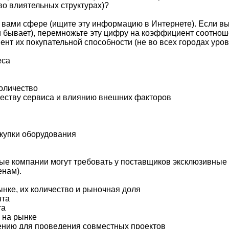
во влиятельных структурах)?
 вами сфере (ищите эту информацию в Интернете). Если в
 и бывает), перемножьте эту цифру на коэффициент соотно
т их покупательной способности (не во всех городах уровен
еса
количество
ачеству сервиса и влиянию внешних факторов
акупки оборудования
е компании могут требовать у поставщиков эксклюзивные с
енам).
ынке, их количество и рыночная доля
нта
та
 на рынке
нению для проведения совместных проектов