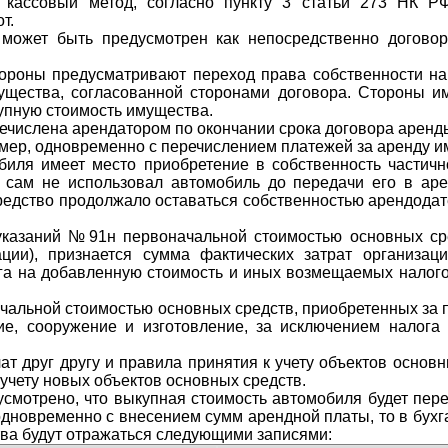
 кассовый метод, согласно пункту 3 статьи 273 НК РФ
т.
может быть предусмотрен как непосредственно догово
тороны предусматривают переход права собственности на
щества, согласованной сторонами договора. Стороны и
упную стоимость имущества.
ечислена арендатором по окончании срока договора аренды
имер, одновременно с перечислением платежей за аренду и
иля имеет место приобретение в собственность частичн
 сам не использовал автомобиль до передачи его в аре
редство продолжало оставаться собственностью арендодате
указаний №91н первоначальной стоимостью основных сре
ции), признается сумма фактических затрат организац
ога на добавленную стоимость и иных возмещаемых налого
ачальной стоимостью основных средств, приобретенных за п
ие, сооружение и изготовление, за исключением налог
т друг другу и правила принятия к учету объектов основн
 учету новых объектов основных средств.
смотрено, что выкупная стоимость автомобиля будет пере
новременно с внесением сумм арендной платы, то в бухг
ва будут отражаться следующими записями: