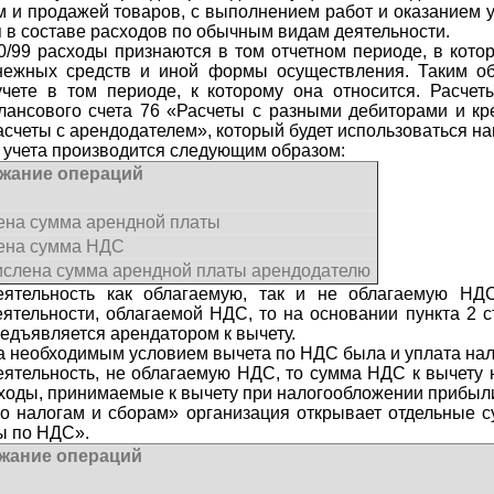
 и продажей товаров, с выполнением работ и оказанием усл
в составе расходов по обычным видам деятельности.
0/99 расходы признаются в том отчетном периоде, в кото
ежных средств и иной формы осуществления. Таким об
чете в том периоде, к которому она относится. Расчет
лансового счета 76 «Расчеты с разными дебиторами и кр
Расчеты с арендодателем», который будет использоваться н
о учета производится следующим образом:
жание операций
ена сумма арендной платы
ена сумма НДС
слена сумма арендной платы арендодателю
еятельность как облагаемую, так и не облагаемую НД
еятельности, облагаемой НДС, то на основании пункта 2 
редъявляется арендатором к вычету.
да необходимым условием вычета по НДС была и уплата нал
ятельность, не облагаемую НДС, то сумма НДС к вычету н
сходы, принимаемые к вычету при налогообложении прибыл
по налогам и сборам» организация открывает отдельные с
ы по НДС».
жание операций