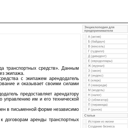
Энциклопедия для
предпринимателя
А (актив)
Б (байдаун)
В (вексель)
Г (гудвилл)
Д (дивидент)
Е (евродоллары)
Ж (журнал)
да транспортных средств». Данным
З (закон)
ез экипажа.
И (индекс)
средства с экипажем арендодатель
К (клерк)
зование и оказывает своими силами
Л (левередж)
М (модель)
додатель предоставляет арендатору
Н (налог)
по управлению им и его технической
О (облигатор)
П (пирамида)
ючен в письменной форме независимо
Р (рынок)
Статьи
 к договорам аренды транспортных
Истории из жизни
Создание бизнеса