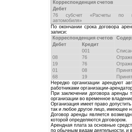
Корреспонденция счетов
Дебет
76 субсчет «Расчеты по в
автомобиля»
По окончании срока договора арен
записи:
Корреспонденция счетов
Содер
Дебет
Кредит
001
Списан
08
76
Отраже
19
76
Отраже
01
08
Принят
68
19
Принят
Нередко организации арендуют ав
работниками организации-арендатор
При заключении договора аренды т
организации во временное владение 
Организация имеет право допустить
так и любое другое лицо, имеющее
Договор аренды является возмездн
которой определяются договором.
Арендная плата за основные средст
по обычным видам деятельности, и в