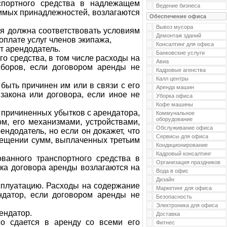
портного средства в надлежащем
Ведение бизнеса
димых принадлежностей, возлагаются
Обеспечение офиса
Вывоз мусора
я должна соответствовать условиям
Демонтаж зданий
оплате услуг членов экипажа,
Консалтинг для офиса
т арендодатель.
Банковские услуги
о средства, в том числе расходы на
Авиа
сборов, если договором аренды не
Кадровые агенства
Калл центры
быть причинен им или в связи с его
Аренда машин
 закона или договора, если иное не
Уборка офиса
Кофе машины
 причиненных убытков с арендатора,
Коммунальное
оборудование
м, его механизмами, устройствами,
Обслуживание офиса
ндодатель, но если он докажет, что
Сервисы для офиса
змещении сумм, выплаченных третьим
Кондиционирование
Кадровый консалтинг
ванного транспортного средства в
Организация праздников
ока договора аренды возлагаются на
Вода в офис
Дизайн
сплуатацию. Расходы на содержание
Маркетинг для офиса
ендатор, если договором аренды не
Безопасность
Электроника для офиса
ендатор.
Доставка
о сдается в аренду со всеми его
Фитнес