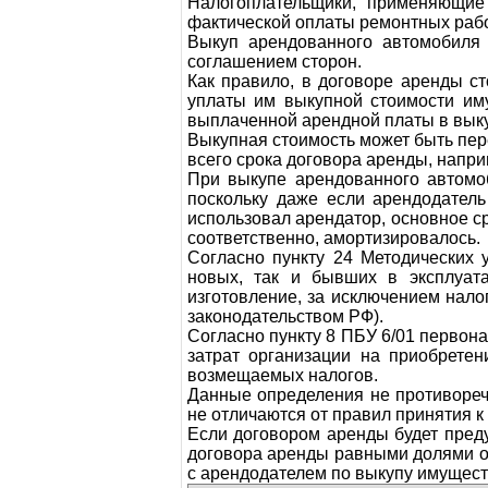
Налогоплательщики, применяющие
фактической оплаты ремонтных рабо
Выкуп арендованного автомобиля 
соглашением сторон.
Как правило, в договоре аренды с
уплаты им выкупной стоимости иму
выплаченной арендной платы в вык
Выкупная стоимость может быть пер
всего срока договора аренды, напр
При выкупе арендованного автомоб
поскольку даже если арендодатель
использовал арендатор, основное с
соответственно, амортизировалось.
Согласно пункту 24 Методических 
новых, так и бывших в эксплуата
изготовление, за исключением нал
законодательством РФ).
Согласно пункту 8 ПБУ 6/01 первон
затрат организации на приобретен
возмещаемых налогов.
Данные определения не противореча
не отличаются от правил принятия к
Если договором аренды будет преду
договора аренды равными долями од
с арендодателем по выкупу имущест