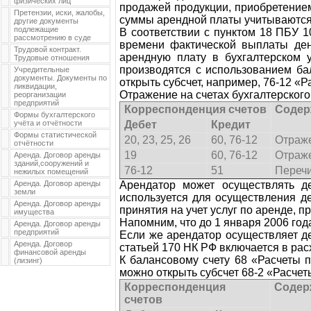
физических лиц
продажей продукции, приобретением
Претензии, иски, жалобы,
суммы арендной платы учитываются 
другие документы
подлежащие
В соответствии с пунктом 18 ПБУ 1
рассмотрению в суде
времени фактической выплаты ден
Трудовой контракт.
арендную плату в бухгалтерском у
Трудовые отношения
производятся с использованием ба
Учредительные
документы. Документы по
открыть субсчет, например, 76-12 «
ликвидации,
Отражение на счетах бухгалтерског
реорганизации
предприятий
Корреспонденция счетов
Содер
Формы бухгалтерского
учёта и отчётности
Дебет
Кредит
Формы статистической
20, 23, 25, 26
60, 76-12
Отраж
отчётности
19
60, 76-12
Отраж
Аренда. Договор аренды
зданий,сооружений и
76-12
51
Перечи
нежилых помещений
Аренда. Договор аренды
Арендатор может осуществлять д
земли
используется для осуществления д
Аренда. Договор аренды
принятия на учет услуг по аренде, п
имущества
Напомним, что до 1 января 2006 го
Аренда. Договор аренды
предприятий
Если же арендатор осуществляет де
Аренда. Договор
статьей 170 НК РФ включается в ра
финансовой аренды
К балансовому счету 68 «Расчеты 
(лизинг)
можно открыть субсчет 68-2 «Расчет
Корреспонденция
Содер
счетов