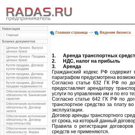
Навигация
Главная страница
-->
Ведение бизнеса
Главная
Бланки документов
Ценные бумаги. Выпуск
ценных бумаг
1.
Аренда транспортных средс
Ценные бумаги. Продажа
ценных бумаг
2.
НДС, налог на прибыль
Купля-продажа. Договор
3.
Аренда
купли-продажи
Гражданский кодекс РФ содержит 
Купля-продажа. Договор
параграфом предусмотрена возможнос
купли-продажи валюты
Согласно статье 632 ГК РФ по до
Купля-продажа. Договор
продажи недвижимости
предоставляет арендатору транспо
Обеспечение исполнения
услуги по управлению им и по его т
обязательств. Банковская
Согласно статье 642 ГК РФ по дог
гарантия
Обеспечение исполнения
транспортное средство за плату во
обязательств. Договор
эксплуатации.
залога
Договор аренды транспортного сред
Обеспечение исполнения
обязательств. Договор
от срока, на который данный догово
поручительства
Правила о регистрации договоров
Обеспечение исполнения
средств не применяются.
обязательств. Форма