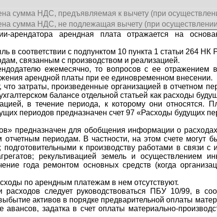
на сумма НДС, предъявляемая к вычету (при осуществлен
на сумма НДС, не подлежащая вычету (при осуществлении
ции-арендатора арендная плата отражается на основа
ль в соответствии с подпунктом 10 пункта 1 статьи 264 Н
одам, связанным с производством и реализацией.
ндодателю ежемесячно, то вопросов с ее отражением в 
ажения арендной платы при ее единовременном внесении.
, что затраты, произведенные организацией в отчетном п
ухгалтерском балансе отдельной статьей как расходы буду
ацией, в течение периода, к которому они относятся. П
ущих периодов предназначен счет 97 «Расходы будущих пе
ов» предназначен для обобщения информации о расходах
 отчетным периодам. В частности, на этом счете могут 
; подготовительными к производству работами в связи с 
агрегатов; рекультивацией земель и осуществлением и
ение года ремонтом основных средств (когда организац
асходы по арендным платежам в нем отсутствуют.
расходов следует руководствоваться ПБУ 10/99, в соо
выбытие активов в порядке предварительной оплаты мате
иде авансов, задатка в счет оплаты материально-производ