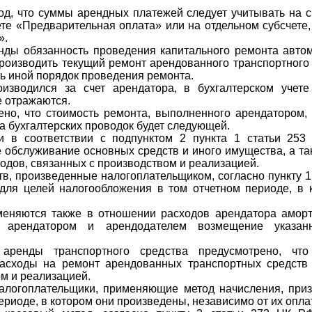
од, что суммы арендных платежей следует учитывать на с
те «Предварительная оплата» или на отдельном субсчете,
».
ды обязанность проведения капитального ремонта авто
производить текущий ремонт арендованного транспортного
ь иной порядок проведения ремонта.
изводился за счет арендатора, в бухгалтерском учет
е отражаются.
но, что стоимость ремонта, выполненного арендатором,
а бухгалтерских проводок будет следующей.
и в соответствии с подпунктом 2 пункта 1 статьи 25
е обслуживание основных средств и иного имущества, а т
одов, связанных с производством и реализацией.
в, произведенные налогоплательщиком, согласно пункту 
для целей налогообложения в том отчетном периоде, в
еняются также в отношении расходов арендатора аморт
у арендатором и арендодателем возмещение указан
 аренды транспортного средства предусмотрено, что
расходы на ремонт арендованных транспортных средств
ом и реализацией.
налогоплательщики, применяющие метод начисления, пр
ериоде, в котором они произведены, независимо от их оплат