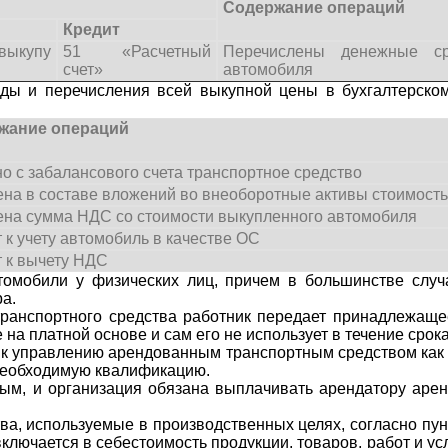
Содержание операций
Кредит
ыкупу
51 «Расчетный
Перечислены денежные с
счет»
автомобиля
ды и перечисления всей выкупной цены в бухгалтерском
жание операций
о с забалансового счета транспортное средство
на в составе вложений во внеоборотные активы стоимост
на сумма НДС со стоимости выкупленного автомобиля
 к учету автомобиль в качестве ОС
 к вычету НДС
томобили у физических лиц, причем в большинстве случ
а.
ранспортного средства работник передает принадлежаще
на платной основе и сам его не использует в течение срок
 к управлению арендованным транспортным средством как с
 необходимую квалификацию.
ым, и организация обязана выплачивать арендатору арен
ва, используемые в производственных целях, согласно пун
ключается в себестоимость продукции, товаров, работ и усл