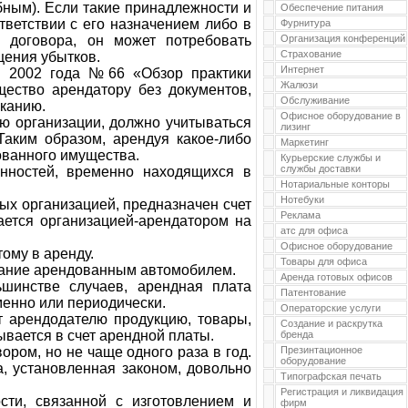
бным). Если такие принадлежности и
Обеспечение питания
ветствии с его назначением либо в
Фурнитура
 договора, он может потребовать
Организация конференций
Страхование
щения убытков.
Интернет
я 2002 года №66 «Обзор практики
Жалюзи
щество арендатору без документов,
Обслуживание
сканию.
Офисное оборудование в
ю организации, должно учитываться
лизинг
Таким образом, арендуя какое-либо
Маркетинг
ованного имущества.
Курьерские службы и
службы доставки
нностей, временно находящихся в
Нотариальные конторы
Нотебуки
ых организацией, предназначен счет
Реклама
ется организацией-арендатором на
атс для офиса
Офисное оборудование
ому в аренду.
Товары для офиса
ование арендованным автомобилем.
Аренда готовых офисов
шинстве случаев, арендная плата
Патентование
менно или периодически.
Операторские услуги
т арендодателю продукцию, товары,
Создание и раскрутка
ывается в счет арендной платы.
бренда
ром, но не чаще одного раза в год.
Презинтационное
оборудование
а, установленная законом, довольно
Типографская печать
Регистрация и ликвидация
сти, связанной с изготовлением и
фирм