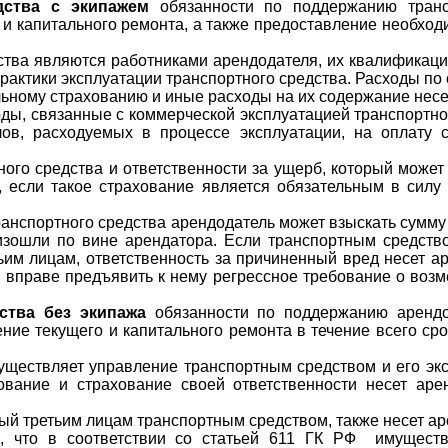
дства с экипажем
обязанности по поддержанию транс
 и капитального ремонта, а также предоставление необхо
ства являются работниками арендодателя, их квалификаци
актики эксплуатации транспортного средства. Расходы по 
ьному страхованию и иные расходы на их содержание несе
ды, связанные с коммерческой эксплуатацией транспортног
лов, расходуемых в процессе эксплуатации, на оплату 
ого средства и ответственности за ущерб, который может 
, если такое страхование является обязательным в силу
ранспортного средства арендодатель может взыскать сумму
оизошли по вине арендатора. Если транспортным средство
им лицам, ответственность за причиненный вред несет аре
н вправе предъявить к нему регрессное требование о во
ства без экипажа
обязанности по поддержанию арендо
ие текущего и капитального ремонта в течение всего ср
уществляет управление транспортным средством и его эк
хование и страхование своей ответственности несет ар
ый третьим лицам транспортным средством, также несет ар
о, что в соответствии со статьей 611 ГК РФ имуществ