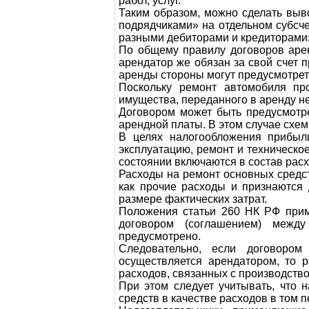
работ, услуг.
Таким образом, можно сделать выв
подрядчиками» на отдельном субсче
разными дебиторами и кредиторами
По общему правилу договоров арен
арендатор же обязан за свой счет 
аренды стороны могут предусмотрет
Поскольку ремонт автомобиля про
имущества, переданного в аренду н
Договором может быть предусмотре
арендной платы. В этом случае схем
В целях налогообложения прибыл
эксплуатацию, ремонт и техническо
состоянии включаются в состав расх
Расходы на ремонт основных средст
как прочие расходы и признаются 
размере фактических затрат.
Положения статьи 260 НК РФ прим
договором (соглашением) межд
предусмотрено.
Следовательно, если договором
осуществляется арендатором, то 
расходов, связанных с производств
При этом следует учитывать, что 
средств в качестве расходов в том п