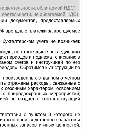
ии деятельности, облагаемой НДС)
 деятельности, не облагаемой НДС)
нии документов, предоставляемых
К РФ арендные платежи за арендуемое
бухгалтерском учете не возникает.
ериоде, но относящиеся к следующим
щих периодов и подлежат списанию в
ланом счетов и инструкцией по его
риодов». Обратимся к Инструкции по
, произведенных в данном отчетном
быть отражены расходы, связанные с
их сезонным характером; освоением
ных природоохранных мероприятий;
ией не создается соответствующий
тветствии с пунктом 3 которого не
риально-производственных запасов и
ственных запасов и иных ценностей,