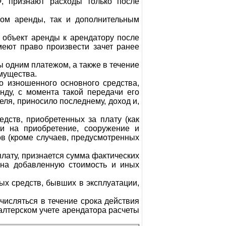
, признают расходы только после
ром аренды, так и дополнительным
 объект аренды к арендатору после
меют право произвести зачет ранее
 одним платежом, а также в течение
мущества.
о изношенного основного средства,
нду, с момента такой передачи его
ля, приносило последнему, доход и,
дств, приобретенных за плату (как
ии на приобретение, сооружение и
в (кроме случаев, предусмотренных
лату, признается сумма фактических
а на добавленную стоимость и иных
ых средств, бывших в эксплуатации,
числяться в течение срока действия
алтерском учете арендатора расчеты