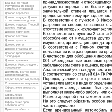
принадлежностями и относящимися к
Брачный контракт.
Регулирование брачно-
документы переданы не были и аре
семейных отношений
значительной степени лишается 
Договор перевозки
предоставления ему принадлежносте
Договор подряда. Договор
В соответствии с пунктом 8 Инф
строительного подряда
разрешения споров, связанных с а
Договор подряда. Типовой
договор подряда
отсутствие которых исключает эксп
Договор поручения
В соответствии с пунктом 2 стать
Договор поставки
обособленно от имущества других 
Договор проката
имущество, организация-арендатор 
Договор ренты
В соответствии с Планом счетов
Договор страхования
пользовании или распоряжении орг
Договор транспортной
В частности для обобщения информа
экспедиции
001 «Арендованные основные сред
Договор хранения
Договоры безвозмездного
забалансовом счете в оценке, пред
пользования
Аналитический учет следует вести п
Документы внутреннего
В соответствии со статьей 614 ГК 
делопроизводства
Порядок, условия и сроки внесе
Кредит. Кредитный договор
устанавливается в виде определенн
Отношения наследования
Договором аренды может быть уста
Оформление авторских
прав
выполняет какие-либо работы или ок
Оформление
Размер арендной платы может измен
доверенностей
На это следует обратить особое вн
Оформление прав
собственности
часто нарушается.
Правоспособность
Если арендованный автомобиль ис