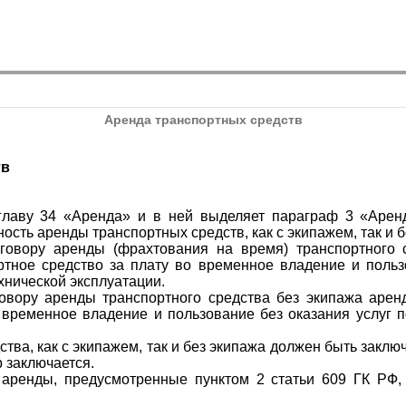
Аренда транспортных средств
тв
главу 34 «Аренда» и в ней выделяет параграф 3 «Арен
ть аренды транспортных средств, как с экипажем, так и б
говору аренды (фрахтования на время) транспортного 
ртное средство за плату во временное владение и поль
ехнической эксплуатации.
овору аренды транспортного средства без экипажа арен
 временное владение и пользование без оказания услуг 
ства, как с экипажем, так и без экипажа должен быть закл
р заключается.
 аренды, предусмотренные пунктом 2 статьи 609 ГК РФ,