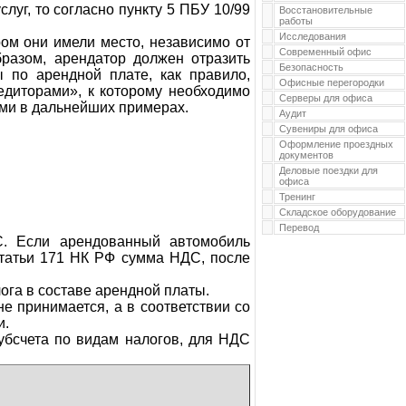
уг, то согласно пункту 5 ПБУ 10/99
Восстановительные
работы
Исследования
ром они имели место, независимо от
Современный офис
разом, арендатор должен отразить
Безопасность
ы по арендной плате, как правило,
Офисные перегородки
едиторами», к которому необходимо
Серверы для офиса
ами в дальнейших примерах.
Аудит
Сувениры для офиса
Оформление проездных
документов
Деловые поездки для
офиса
Тренинг
Складское оборудование
Перевод
С. Если арендованный автомобиль
статьи 171 НК РФ сумма НДС, после
ога в составе арендной платы.
е принимается, а в соответствии со
и.
убсчета по видам налогов, для НДС