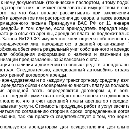
 нему документами (техническим паспортом, и тому подо
ндатор без них не может пользоваться имуществом в соот
того, на что был вправе рассчитывать при заключении
й и документов или расторжения договора, а также возме
ормационного письма Президиума ВАС РФ от 11 январ
рендой» в том случае, если арендодатель передал иму
луатацию объекта аренды, арендная плата не подлежит взы
и 8 Закона №129-ФЗ имущество, являющееся собственность
юридических лиц, находящегося в данной организации. 
обязана обеспечить раздельный учет собственного и аренд
 для обобщения информации о наличии и движении це
анизации предназначены забалансовые счета.
ции о наличии и движении основных средств, арендованн
ства». Следовательно, арендованный автомобиль отража
усмотренной договором аренды.
о арендодателям и по каждому транспортному средству, взят
РФ арендатор обязан своевременно вносить плату за польз
ния арендной платы определяются договором и, в боль
ых в твердой сумме платежей, которые вносятся единовре
новлено, что в счет арендной платы арендатор передае
азывает услуги. Стоимость продукции, работ и услуг засчит
яться по соглашению сторон в сроки, определенные догово
имание, так как практика свидетельствует о том, что норм
пользуется арендатором для осуществления деятельно