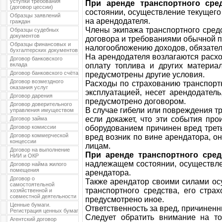
уступки требования
При аренде транспортного сре
(договор цессии)
состоянии, осуществление текущего
Образцы заявлений
на арендодателя.
граждан
Члены экипажа транспортного сред
Образцы судебных
документов
договора и требованиями обычной пр
Образцы финансовых и
налогообложению доходов, обязател
бухгалтерских документов
На арендодателя возлагаются расхо
Договор банковского
вклада
оплату топлива и других материа
Договор банковского счёта
предусмотрены другие условия.
Договор возмездного
Расходы по страхованию транспортн
оказания услуг
эксплуатацией, несет арендодатель
Договор дарения
предусмотрено договором.
Договор доверительного
В случае гибели или повреждения т
управления имуществом
если докажет, что эти события пр
Договор займа
Договор комиссии
оборудованием причинен вред треть
Договор коммерческой
вред возник по вине арендатора, о
концессии
лицам.
Договор на выполнение
При аренде транспортного сред
НИИ и ОКР
надлежащем состоянии, осуществлен
Договор найма жилого
помещения
арендатора.
Договор о
Также арендатор своими силами ос
самостоятельной
транспортного средства, его стра
хозяйственной и
совместной деятельности
предусмотрено иное.
Ценные бумаги.
Ответственность за вред, причиненн
Регистрация ценных бумаг
Следует обратить внимание на т
Агентский договор