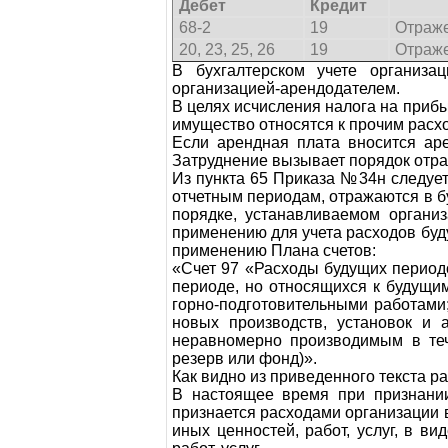
Дебет
Кредит
68-2
19
Отраже
20, 23, 25, 26
19
Отраже
В бухгалтерском учете организа
организацией-арендодателем.
В целях исчисления налога на прибы
имущество относятся к прочим расх
Если арендная плата вносится аре
Затруднение вызывает порядок отр
Из пункта 65 Приказа №34н следует
отчетным периодам, отражаются в б
порядке, устанавливаемом организ
применению для учета расходов буд
применению Плана счетов:
«Счет 97 «Расходы будущих период
периоде, но относящихся к будущим
горно-подготовительными работами
новых производств, установок и 
неравномерно производимым в теч
резерв или фонд)».
Как видно из приведенного текста р
В настоящее время при признании 
признается расходами организации 
иных ценностей, работ, услуг, в в