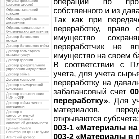
операций по прои
уступки требования
(договор цессии)
собственного и из дав
Образцы заявлений
граждан
Так как при переда
Образцы судебных
документов
переработку, право 
Образцы финансовых и
бухгалтерских документов
имущество сохран
Договор банковского
вклада
переработчик не вп
Договор банковского счёта
Договор возмездного
имущество на своем б
оказания услуг
Договор дарения
В соответствии с Пл
Договор доверительного
управления имуществом
учета, для учета сырь
Договор займа
Договор комиссии
переработку на давал
Договор коммерческой
концессии
забалансовый счет
0
Договор на выполнение
НИИ и ОКР
переработку»
. Для у
Договор найма жилого
помещения
материалов, пере
Договор о
самостоятельной
открываются субсчета:
хозяйственной и
совместной деятельности
003-1 «Материалы на
Ценные бумаги.
Регистрация ценных бумаг
003-2 «Материалы в 
Агентский договор