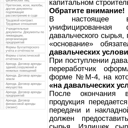
капитальном строител
физических лиц
Претензии, иски, жалобы,
Обратите внимание!
другие документы
подлежащие
рассмотрению в суде
В настоящее в
Трудовой контракт.
Трудовые отношения
унифицированная
Учредительные
документы. Документы по
давальческого сырья, 
ликвидации,
реорганизации
«основание» обязат
предприятий
Формы бухгалтерского
давальческих услов
учёта и отчётности
Формы статистической
При поступлении дава
отчётности
Аренда. Договор аренды
переработчик офор
зданий,сооружений и
нежилых помещений
форме №М-4, на кото
Аренда. Договор аренды
земли
«на давальческих ус
Аренда. Договор аренды
имущества
После окончания в
Аренда. Договор аренды
предприятий
продукция передается
Аренда. Договор
финансовой аренды
(лизинг)
передачи и накладно
должен предоставит
сырья. Излишек сырь