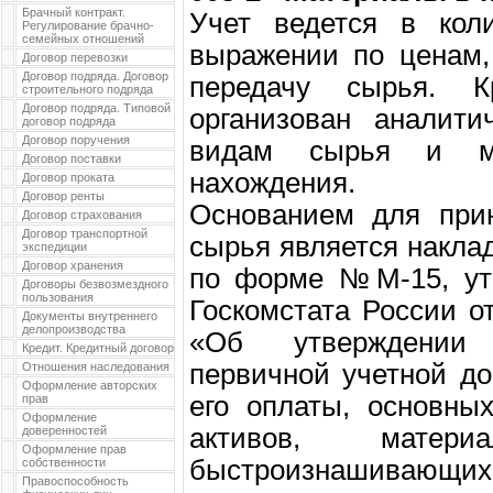
Брачный контракт.
Учет ведется в кол
Регулирование брачно-
семейных отношений
выражении по ценам,
Договор перевозки
Договор подряда. Договор
передачу сырья. 
строительного подряда
Договор подряда. Типовой
организован аналити
договор подряда
Договор поручения
видам сырья и ма
Договор поставки
нахождения.
Договор проката
Договор ренты
Основанием для прин
Договор страхования
Договор транспортной
сырья является наклад
экспедиции
Договор хранения
по форме №М-15, ут
Договоры безвозмездного
пользования
Госкомстата России о
Документы внутреннего
делопроизводства
«Об утверждении
Кредит. Кредитный договор
первичной учетной до
Отношения наследования
Оформление авторских
его оплаты, основны
прав
Оформление
активов, матер
доверенностей
Оформление прав
быстроизнашивающ
собственности
Правоспособность