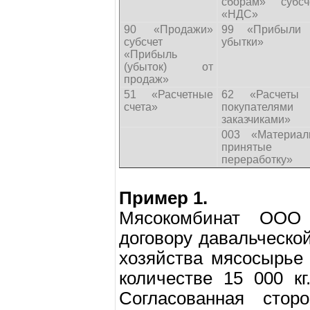
сборам» субсч
«НДС»
90 «Продажи»
99 «Прибыли
субсчет
убытки»
«Прибыль
(убыток) от
продаж»
51 «Расчетные
62 «Расчеты
счета»
покупателями
заказчиками»
003 «Материал
принятые 
переработку»
Пример 1.
Мясокомбинат ООО
договору давальческо
хозяйства мясосырье
количестве 15 000 к
Согласованная стор