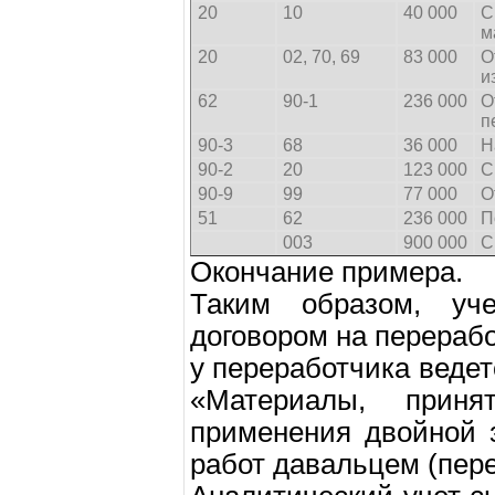
20
10
40 000
С
м
20
02, 70, 69
83 000
О
и
62
90-1
236 000
О
п
90-3
68
36 000
Н
90-2
20
123 000
С
90-9
99
77 000
О
51
62
236 000
П
003
900 000
С
Окончание примера.
Таким образом, уч
договором на перераб
у переработчика ведет
«Материалы, прин
применения двойной 
работ давальцем (пере