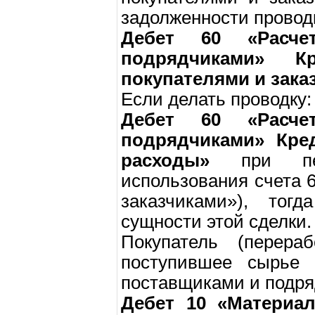
задолженности провод
Дебет 60 «Расч
подрядчиками» 
покупателями и зака
Если делать проводку:
Дебет 60 «Расч
подрядчиками» Кре
расходы»
при пер
использования счета 
заказчиками»), тог
сущности этой сделки.
Покупатель (перера
поступившее сырье 
поставщиками и подря
Дебет 10 «Материа