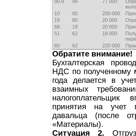
90-9
99
77 000
Оп
вып
10
60
200 000
Прин
19
60
20 000
Отр
68
19
20 000
Прин
51
62
16 000
Пол
пере
60
62
220 000
Прои
Обратите внимание!
Бухгалтерская прово
НДС по полученному 
года делается в уче
взаимных требован
налогоплательщик 
принятия на учет м
давальца (после о
«Материалы).
Ситуация 2.
Отгруз