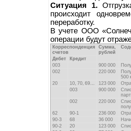
Ситуация 1.
Отгрузк
происходит одновре
переработку.
В учете ООО «Солнеч
операции будут отраж
Корреспонденция
Сумма,
Сод
счетов
рублей
Дебет
Кредит
003
900 000
Полу
002
220 000
Полу
500 
20
10, 70, 69…
123 000
Отра
003
900 000
Спис
парт
002
220 000
Спис
полу
62
90-1
236 000
Отра
90-3
68
36 000
Нач
90-2
20
123 000
Спис