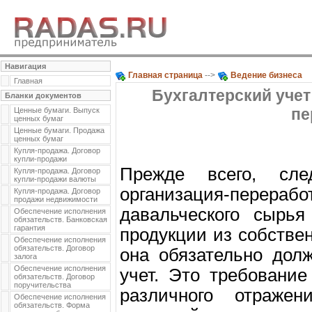
Навигация
Главная страница
-->
Ведение бизнеса
Главная
Бухгалтерский учет
Бланки документов
пе
Ценные бумаги. Выпуск
ценных бумаг
Ценные бумаги. Продажа
ценных бумаг
Купля-продажа. Договор
купли-продажи
Прежде всего, сле
Купля-продажа. Договор
купли-продажи валюты
организация-перерабо
Купля-продажа. Договор
продажи недвижимости
давальческого сырья
Обеспечение исполнения
обязательств. Банковская
гарантия
продукции из собстве
Обеспечение исполнения
обязательств. Договор
она обязательно дол
залога
Обеспечение исполнения
учет. Это требовани
обязательств. Договор
поручительства
различного отражен
Обеспечение исполнения
обязательств. Форма