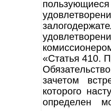
пользующи
удовлетворен
залогодерж
удовлетворе
комиссионеро
«Статья 410. 
Обязательство
зачетом встр
которого наст
определен м