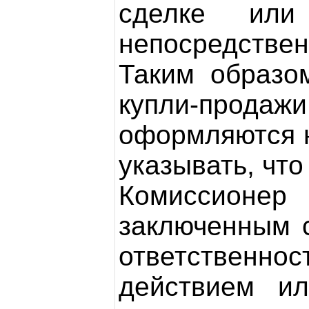
сделке ил
непосредств
Таким образо
купли-прода
оформляются н
указывать, что
Комиссионер
заключенным с
ответственнос
действием ил