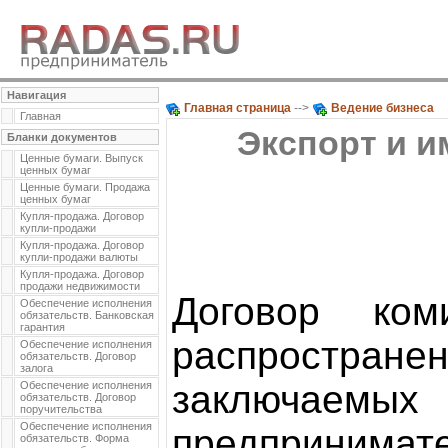
Навигация
Главная страница
-->
Ведение бизнеса
Главная
Экспорт и и
Бланки документов
Ценные бумаги. Выпуск
ценных бумаг
Ценные бумаги. Продажа
ценных бумаг
Купля-продажа. Договор
купли-продажи
Купля-продажа. Договор
купли-продажи валюты
Купля-продажа. Договор
продажи недвижимости
Договор ко
Обеспечение исполнения
обязательств. Банковская
гарантия
распростране
Обеспечение исполнения
обязательств. Договор
залога
заключа
Обеспечение исполнения
обязательств. Договор
поручительства
Обеспечение исполнения
предпринимате
обязательств. Форма