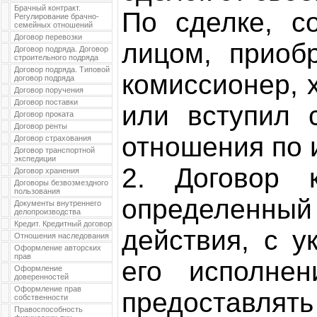
Брачный контракт.
По сделке, с
Регулирование брачно-
семейных отношений
Договор перевозки
лицом, приоб
Договор подряда. Договор
строительного подряда
Договор подряда. Типовой
комиссионер, 
договор подряда
Договор поручения
Договор поставки
или вступил 
Договор проката
Договор ренты
отношения по 
Договор страхования
Договор транспортной
экспедиции
2. Договор 
Договор хранения
Договоры безвозмездного
пользования
определенны
Документы внутреннего
делопроизводства
Кредит. Кредитный договор
действия, с у
Отношения наследования
Оформление авторских
прав
его исполнен
Оформление
доверенностей
Оформление прав
предоставлять
собственности
Правоспособность