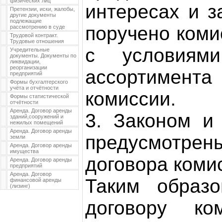
физических лиц
интересах и з
Претензии, иски, жалобы,
другие документы
подлежащие
поручено комис
рассмотрению в суде
Трудовой контракт.
Трудовые отношения
с условиям
Учредительные
документы. Документы по
ликвидации,
реорганизации
ассортимент
предприятий
Формы бухгалтерского
учёта и отчётности
комиссии.
Формы статистической
отчётности
Аренда. Договор аренды
3. Законом и
зданий,сооружений и
нежилых помещений
Аренда. Договор аренды
предусмотре
земли
Аренда. Договор аренды
имущества
договора коми
Аренда. Договор аренды
предприятий
Аренда. Договор
Таким образо
финансовой аренды
(лизинг)
договору ко