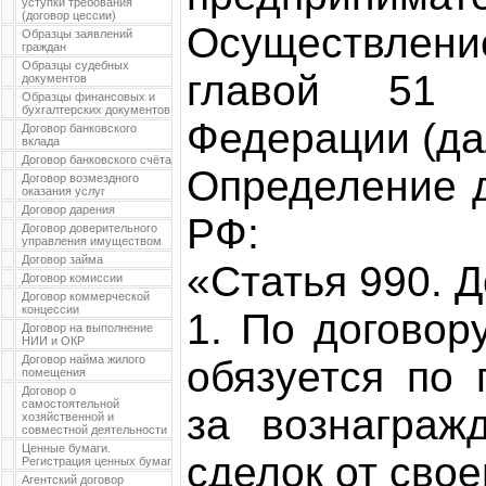
уступки требования
(договор цессии)
Осуществлен
Образцы заявлений
граждан
Образцы судебных
главой 51 Г
документов
Образцы финансовых и
бухгалтерских документов
Федерации (да
Договор банковского
вклада
Договор банковского счёта
Определение д
Договор возмездного
оказания услуг
Договор дарения
РФ:
Договор доверительного
управления имуществом
Договор займа
«Статья 990. 
Договор комиссии
Договор коммерческой
концессии
1. По договор
Договор на выполнение
НИИ и ОКР
Договор найма жилого
обязуется по 
помещения
Договор о
самостоятельной
за вознаграж
хозяйственной и
совместной деятельности
Ценные бумаги.
сделок от свое
Регистрация ценных бумаг
Агентский договор