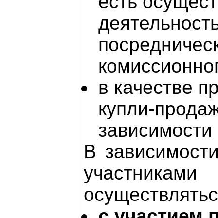
есть осущес
деятельность
посредническ
комиссионног
в качестве п
купли-продаж
зависимости 
В зависимости
участниками
осуществлятьс
с участием 