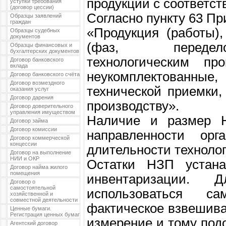
продукции с соответс
уступки требования
(договор цессии)
Согласно пункту 63 Пр
Образцы заявлений
граждан
«Продукция (работы)
Образцы судебных
документов
(фаз, передело
Образцы финансовых и
бухгалтерских документов
технологическим пр
Договор банковского
вклада
неукомплектованные,
Договор банковского счёта
Договор возмездного
технической приемки,
оказания услуг
Договор дарения
производству».
Договор доверительного
управления имуществом
Наличие и размер Н
Договор займа
Договор комиссии
направленности орг
Договор коммерческой
концессии
длительности технолог
Договор на выполнение
НИИ и ОКР
Остатки НЗП устана
Договор найма жилого
помещения
инвентаризации.
Договор о
самостоятельной
использоваться с
хозяйственной и
совместной деятельности
фактическое взвешива
Ценные бумаги.
Регистрация ценных бумаг
измерение и тому под
Агентский договор