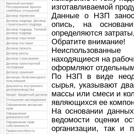
Брачный контракт.
изготавливаемой прод
Регулирование брачно-
семейных отношений
Данные о НЗП занос
Договор перевозки
Договор подряда. Договор
опись, на основан
строительного подряда
Договор подряда. Типовой
определяются затраты
договор подряда
Договор поручения
Обратите внимание!
Договор поставки
Неиспользованны
Договор проката
Договор ренты
находящиеся на рабоч
Договор страхования
Договор транспортной
оформляют отдельным
экспедиции
Договор хранения
По НЗП в виде неод
Договоры безвозмездного
пользования
сырья, указывают два
Документы внутреннего
делопроизводства
массы или смеси и ко
Кредит. Кредитный договор
Отношения наследования
являющихся ее компо
Оформление авторских
прав
На основании данных
Оформление
доверенностей
ведомости оценки ос
Оформление прав
собственности
организации, так и 
Правоспособность