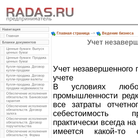
Навигация
Главная страница
-->
Ведение бизнеса
Главная
Учет незавер
Бланки документов
Ценные бумаги. Выпуск
ценных бумаг
Ценные бумаги. Продажа
ценных бумаг
Учет незавершенного 
Купля-продажа. Договор
купли-продажи
учете
Купля-продажа. Договор
купли-продажи валюты
В условиях любо
Купля-продажа. Договор
продажи недвижимости
промышленности редк
Обеспечение исполнения
обязательств. Банковская
гарантия
все затраты отчетно
Обеспечение исполнения
обязательств. Договор
себестоимость пр
залога
Обеспечение исполнения
практически всегда на
обязательств. Договор
поручительства
имеется какой-то 
Обеспечение исполнения
обязательств. Форма