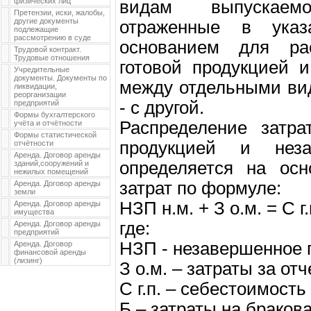
физических лиц
видам выпускаем
Претензии, иски, жалобы,
другие документы
отраженные в указ
подлежащие
рассмотрению в суде
основанием для ра
Трудовой контракт.
Трудовые отношения
готовой продукцией 
Учредительные
документы. Документы по
между отдельными ви
ликвидации,
реорганизации
- с другой.
предприятий
Формы бухгалтерского
Распределение затра
учёта и отчётности
Формы статистической
продукцией и неза
отчётности
Аренда. Договор аренды
определяется на осн
зданий,сооружений и
нежилых помещений
затрат по формуле:
Аренда. Договор аренды
земли
НЗП н.м. + З о.м. = С г.
Аренда. Договор аренды
имущества
где:
Аренда. Договор аренды
предприятий
НЗП - незавершенное 
Аренда. Договор
финансовой аренды
(лизинг)
З о.м. – затраты за от
С г.п. – себестоимость
Б – затраты на браков