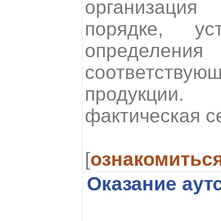
организация
порядке, ус
определени
соответст
продукции.
фактическая с
[
ознакомитьс
Оказание аут