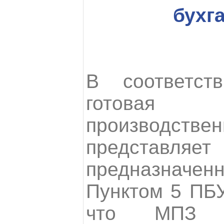
бухг
В соответс
готовая
производстве
представл
предназначен
Пунктом 5 ПБУ
что МПЗ п