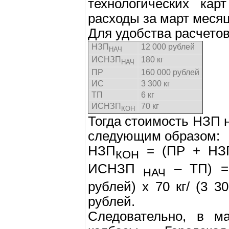
технологических кар
расходы за март месяц
Для удобства расчетов
НЗП
12 000 рублей
НАЧ
ИСНЗП
180 кг
НАЧ
ПР
160 000 рублей
ИС
3 300 кг
ТП
6 кг
ИСНЗП
70 кг
КОН
Тогда стоимость НЗП 
следующим образом:
НЗП
= (ПР + НЗ
КОН
ИСНЗП
– ТП) = 
НАЧ
рублей) х 70 кг/ (3 30
рублей.
Следовательно, в м