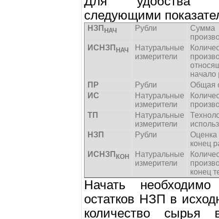
Для удобства ра
следующими показате
НЗП
Рубли
Сумма
НАЧ
произв
ИСНЗП
Натуральные
Количе
НАЧ
измерители
произ
относящ
начало 
ПР
Рубли
Общая 
ИС
Натуральные
Количе
измерители
произво
ТП
Натуральные
Техно
измерители
использ
НЗП
Рубли
Оценка
конец р
ИСНЗП
Натуральные
Количе
КОН
измерители
произво
конец т
Начать необходимо
остатков НЗП в исход
количество сырья 