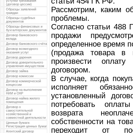
статьи 454 ГК РФ.
уступки требования
(договор цессии)
Рассмотрим, каким о
Образцы заявлений
граждан
проблемы.
Образцы судебных
документов
Согласно статьи 488 
Образцы финансовых и
бухгалтерских документов
продажи предусмот
Договор банковского
вклада
определенное время п
Договор банковского счёта
Договор возмездного
(продажа товара в к
оказания услуг
Договор дарения
произвести оплату
Договор доверительного
управления имуществом
договором.
Договор займа
Договор комиссии
В случае, когда поку
Договор коммерческой
концессии
исполняет обязан
Договор на выполнение
НИИ и ОКР
установленный догов
Договор найма жилого
помещения
потребовать оплат
Договор о
самостоятельной
возврата неопла
хозяйственной и
совместной деятельности
собственности на тов
Ценные бумаги.
Регистрация ценных бумаг
переходит от по
Агентский договор