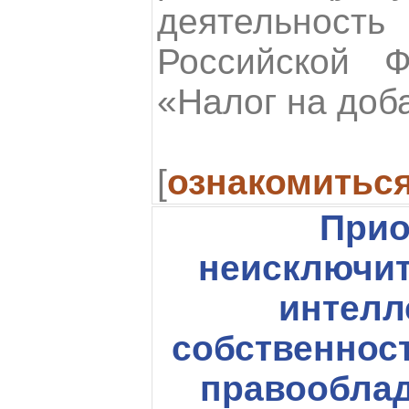
деятельност
Российской Ф
«Налог на доб
[
ознакомитьс
Прио
неисключит
интелл
собственност
правооблад