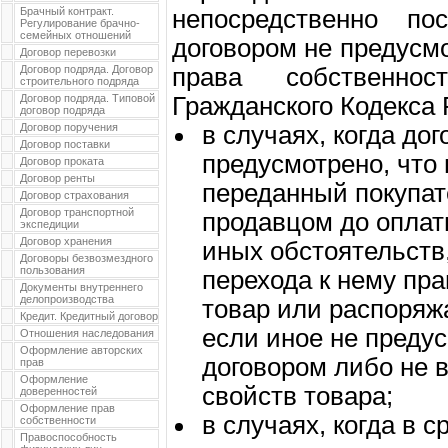
Брачный контракт.
непосредственно по
Регулирование брачно-
семейных отношений
договором не предусм
Договор перевозки
Договор подряда. Договор
права собственно
строительного подряда
Договор подряда. Типовой
Гражданского Кодекса 
договор подряда
Договор поручения
в случаях, когда до
Договор поставки
предусмотрено, что
Договор проката
Договор ренты
переданный покупат
Договор страхования
Договор транспортной
продавцом до оплат
экспедиции
Договор хранения
иных обстоятельств,
Договоры безвозмездного
пользования
перехода к нему пр
Документы внутреннего
делопроизводства
товар или распоряж
Кредит. Кредитный договор
если иное не преду
Отношения наследования
Оформление авторских
договором либо не 
прав
Оформление
свойств товара;
доверенностей
Оформление прав
в случаях, когда в 
собственности
Правоспособность