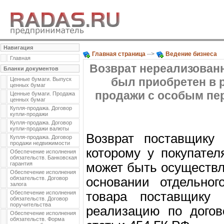
Навигация
Главная страница
-->
Ведение бизнеса
Главная
Возврат нереализованн
Бланки документов
был приобретен в р
Ценные бумаги. Выпуск
ценных бумаг
продажи с особым пе
Ценные бумаги. Продажа
ценных бумаг
Купля-продажа. Договор
купли-продажи
Купля-продажа. Договор
купли-продажи валюты
Возврат поставщику 
Купля-продажа. Договор
продажи недвижимости
которому у покупател
Обеспечение исполнения
обязательств. Банковская
гарантия
может быть осуществл
Обеспечение исполнения
обязательств. Договор
основании отдельног
залога
Обеспечение исполнения
товара поставщику 
обязательств. Договор
поручительства
реализацию по догов
Обеспечение исполнения
обязательств. Форма