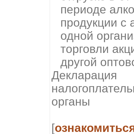
периоде алк
продукции с 
одной органи
торговли акц
другой оптов
Декларация
налогоплатель
органы
[
ознакомитьс