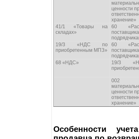
материаль
ценности п
ответствен
хранение»
41/1 «Товары на
60 «Ра
складах»
поставщ
подрядчик
19/3 «НДС по
60 «Ра
приобретенным МПЗ»
поставщ
подрядчик
68 «НДС»
19/3 «
приобрете
002 «Т
материаль
ценности п
ответствен
хранение»
Особенности уче
продавца по возвра