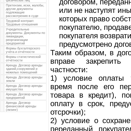
договором, передан
физических лиц
Претензии, иски, жалобы,
или не наступят ины
другие документы
подлежащие
рассмотрению в суде
которых право собс
Трудовой контракт.
Трудовые отношения
покупателю, продав
Учредительные
документы. Документы по
покупателя возврати
ликвидации,
реорганизации
предусмотрено дого
предприятий
Формы бухгалтерского
Таким образом, в дог
учёта и отчётности
Формы статистической
вправе закрепить 
отчётности
Аренда. Договор аренды
частности:
зданий,сооружений и
нежилых помещений
1) условие оплаты 
Аренда. Договор аренды
земли
время после его пер
Аренда. Договор аренды
имущества
товара в кредит), п
Аренда. Договор аренды
предприятий
оплату в срок, пред
Аренда. Договор
финансовой аренды
(лизинг)
отсрочки);
2) условие о сохран
переданный покупат