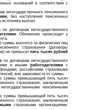
ионных оснований в соответствии с
ам негосударственного пенсионного
ами,
без наступления пенсионных
 источника выплат.
 по договорам негосударственного
ателями
. Обложение происходит у
нта.
е суммы вносятся за физических лиц
нсионного страхования (договоры
ов) не превысит
пять тысяч рублей
в по договорам негосударственного
ациями и иными
работодателями
с
фондами, российскими страховыми
пенсий, вне зависимости от суммы.
, с суммы превышающей пять тысяч
сионного страхования, заключенным
негосударственными пенсионными
, с суммы превышающей пять тысяч
сионного страхования, заключенным
нными
страховыми организациями.