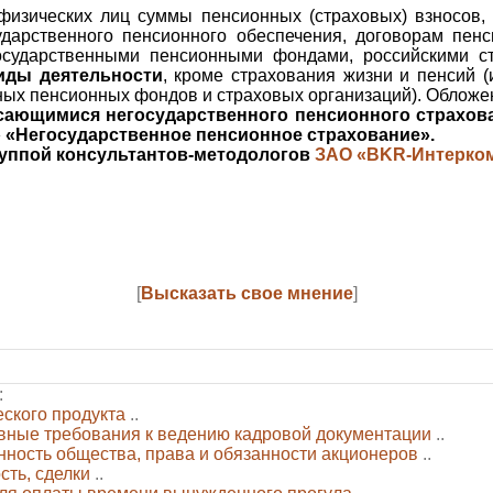
 физических лиц суммы пенсионных (страховых) взносов
ударственного пенсионного обеспечения, договорам пен
осударственными пенсионными фондами, российскими с
иды деятельности
, кроме страхования жизни и пенсий (
ных пенсионных фондов и страховых организаций). Обложен
сающимися негосударственного пенсионного страхов
 «Негосударственное пенсионное страхование».
уппой консультантов-методологов
ЗАО «BKR-Интерко
[
Высказать свое мнение
]
:
ского продукта
..
вные требования к ведению кадровой документации
..
нность общества, права и обязанности акционеров
..
ть, сделки
..