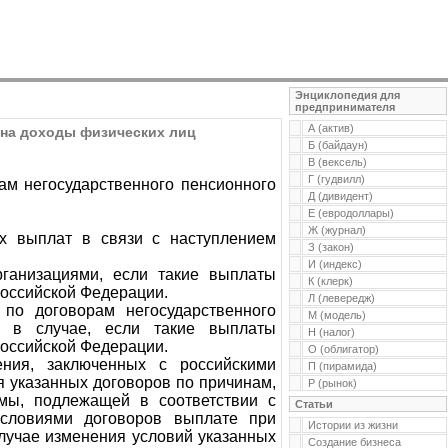
Энциклопедия для
предпринимателя
А (актив)
 на доходы физических лиц
Б (байдаун)
В (вексель)
Г (гудвилл)
ам негосударственного пенсионного
Д (дивидент)
Е (евродоллары)
Ж (журнал)
х выплат в связи с наступлением
З (закон)
И (индекс)
рганизациями, если такие выплаты
К (клерк)
Российской Федерации.
Л (левередж)
по договорам негосударственного
М (модель)
, в случае, если такие выплаты
Н (налог)
Российской Федерации.
О (облигатор)
ения, заключенных с российскими
П (пирамида)
 указанных договоров по причинам,
Р (рынок)
мы, подлежащей в соответствии с
Статьи
условиями договоров выплате при
Истории из жизни
случае изменения условий указанных
Создание бизнеса