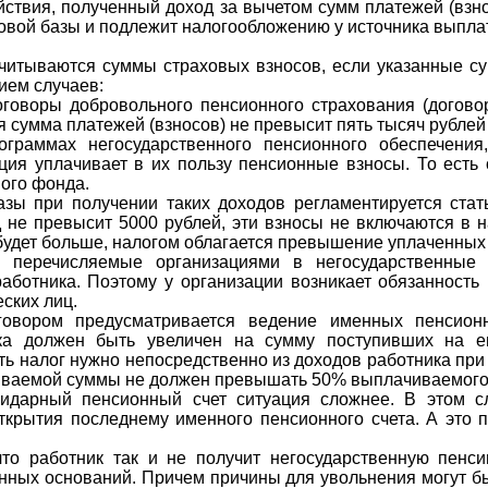
йствия, полученный доход за вычетом сумм платежей (взн
овой базы и подлежит налогообложению у источника выпла
читываются суммы страховых взносов, если указанные су
ием случаев:
говоры добровольного пенсионного страхования (догово
я сумма платежей (взносов) не превысит пять тысяч рублей 
ограммах негосударственного пенсионного обеспечения
ция уплачивает в их пользу пенсионные взносы. То есть 
ного фонда.
азы при получении таких доходов регламентируется ста
д не превысит 5000 рублей, эти взносы не включаются в 
будет больше, налогом облагается превышение уплаченных 
ы, перечисляемые организациями в негосударственные
аботника. Поэтому у организации возникает обязанность 
ских лиц.
говором предусматривается ведение именных пенсионн
ка должен быть увеличен на сумму поступивших на ег
 налог нужно непосредственно из доходов работника при
иваемой суммы не должен превышать 50% выплачиваемого д
лидарный пенсионный счет ситуация сложнее. В этом 
ткрытия последнему именного пенсионного счета. А это п
то работник так и не получит негосударственную пенс
нных оснований. Причем причины для увольнения могут б