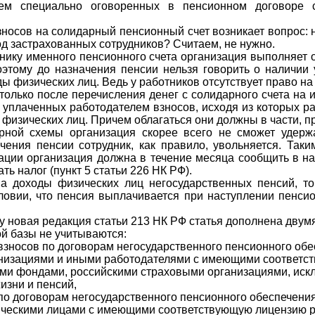
ем специально оговоренных в пенсионном договоре 
зносов на солидарный пенсионный счет возникает вопрос:
д застрахованных сотрудников? Считаем, не нужно.
тнику именного пенсионного счета организация выполняет о
Поэтому до назначения пенсии нельзя говорить о наличии 
ы физических лиц. Ведь у работников отсутствует право н
только после перечисления денег с солидарного счета на 
уплаченных работодателем взносов, исходя из которых ра
 физических лиц. Причем облагаться они должны в части, 
рной схемы организация скорее всего не сможет удержа
чения пенсии сотрудник, как правило, увольняется. Таки
уации организация должна в течение месяца сообщить в н
ь налог (пункт 5 статьи 226 НК РФ).
на доходы физических лиц негосударственных пенсий, т
словии, что пенсия выплачивается при наступлении пенси
лу новая редакция статьи 213 НК РФ статья дополнена двум
ой базы не учитываются:
взносов по договорам негосударственного пенсионного обе
анизациями и иными работодателями с имеющими соответс
ми фондами, российскими страховыми организациями, иск
изни и пенсий,
о договорам негосударственного пенсионного обеспечения
ическими лицами с имеющими соответствующую лицензию 