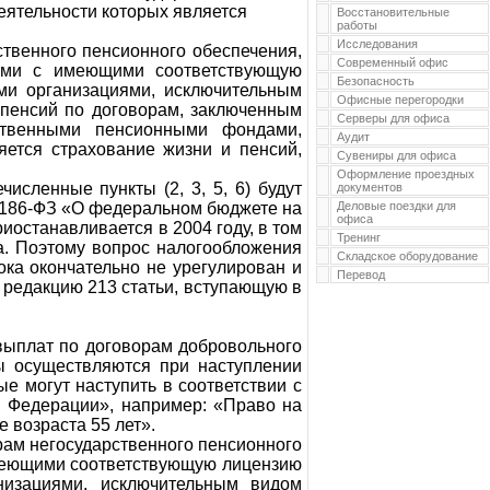
ятельности которых является
Восстановительные
работы
Исследования
твенного пенсионного обеспечения,
Современный офис
лями с имеющими соответствующую
Безопасность
ми организациями, исключительным
Офисные перегородки
 пенсий по договорам, заключенным
Серверы для офиса
ственными пенсионными фондами,
Аудит
яется страхование жизни и пенсий,
Сувениры для офиса
Оформление проездных
исленные пункты (2, 3, 5, 6) будут
документов
№186-ФЗ «О федеральном бюджете на
Деловые поездки для
офиса
иостанавливается в 2004 году, в том
Тренинг
да. Поэтому вопрос налогообложения
Складское оборудование
ка окончательно не урегулирован и
Перевод
 редакцию 213 статьи, вступающую в
 выплат по договорам добровольного
ы осуществляются при наступлении
е могут наступить в соответствии с
й Федерации», например: «Право на
 возраста 55 лет».
рам негосударственного пенсионного
еющими соответствующую лицензию
низациями, исключительным видом