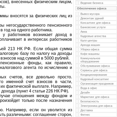
осов), внесенных физическим лицом,
Ведение бизнеса
ты.
Обеспечение офиса
Вывоз мусора
ммы вносятся за физических лиц из
Демонтаж зданий
Консалтинг для офиса
ры негосударственного пенсионного
Банковские услуги
в год на одного работника.
Авиа
, у работников возникает доход в
Кадровые агенства
оплачивает в интересах работников
Калл центры
Аренда машин
тьей 213 НК РФ. Если общая сумма
Уборка офиса
налоговую базу по налогу на доходы
Кофе машины
взносов над суммой в 5000 рублей.
Коммунальное
оборудование
 пенсионные фонды, как правило,
Обслуживание офиса
налогового агента по исчислению и
Сервисы для офиса
Кондиционирование
ых счетов, все довольно просто.
Кадровый консалтинг
о именной счет взносов в части,
Организация праздников
 их фактической выплате. Например,
Вода в офис
охода (пункт 4 статьи 226 НК РФ).
Дизайн
случае отношения между фондом и
Маркетинг для офиса
роизойдет только после назначения
Безопасность
Электроника для офиса
ию. Например, если он уволится из
Доставка
ыть различными: соглашение сторон,
Фитнес