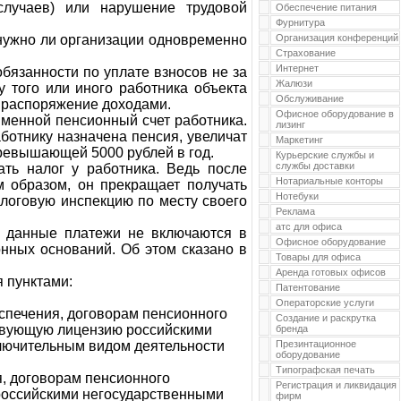
случаев) или нарушение трудовой
Обеспечение питания
Фурнитура
 нужно ли организации одновременно
Организация конференций
Страхование
Интернет
бязанности по уплате взносов не за
Жалюзи
у того или иного работника объекта
Обслуживание
а распоряжение доходами.
Офисное оборудование в
именной пенсионный счет работника.
лизинг
ботнику назначена пенсия, увеличат
Маркетинг
превышающей 5000 рублей в год.
Курьерские службы и
службы доставки
ть налог у работника. Ведь после
Нотариальные конторы
м образом, он прекращает получать
Нотебуки
алоговую инспекцию по месту своего
Реклама
атс для офиса
о данные платежи не включаются в
Офисное оборудование
онных оснований. Об этом сказано в
Товары для офиса
Аренда готовых офисов
я пунктами:
Патентование
Операторские услуги
спечения, договорам пенсионного
Создание и раскрутка
твующую лицензию российскими
бренда
лючительным видом деятельности
Презинтационное
оборудование
Типографская печать
, договорам пенсионного
Регистрация и ликвидация
российскими негосударственными
фирм