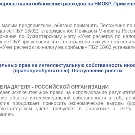
просы налогообложения расходов на НИОКР. Примене
 малым предприятием, обязана применять Положение по бу
(далее ПБУ 18/02), утвержденное Приказом Минфина Росси
жения по бухгалтерскому учету «Учет расчетов по нало
ное ПБУ при условии, что это отражено в их учетной полити
 «Учет расчетов по налогу на прибыль» ПБУ 18/02 устанавл
ельных прав на интеллектуальную собственность ино
(правоприобретателю). Поступление роялти
ОБЛАДАТЕЛЯ - РОССИЙСКОЙ ОРГАНИЗАЦИИ
дает исключительное право на использование результато
ание объекта интеллектуальной собственности в собствен
актив продолжает приносить экономические выгоды (до
ухгалтерском учете требуется в аналитике к счету 
ание».