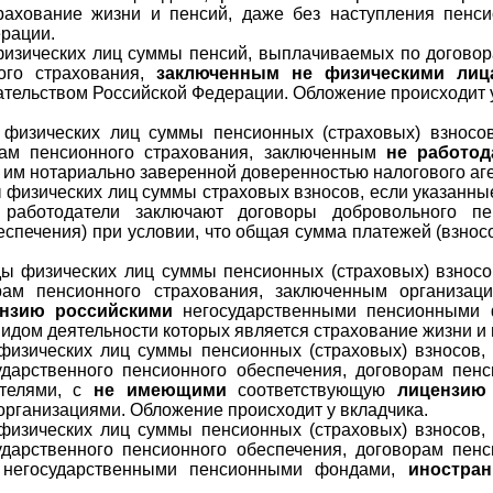
рахование жизни и пенсий, даже без наступления пенс
рации.
физических лиц суммы пенсий, выплачиваемых по договор
ого страхования,
заключенным не физическими лиц
дательством Российской Федерации. Обложение происходит у
 физических лиц суммы пенсионных (страховых) взносов
рам пенсионного страхования, заключенным
не работод
о им нотариально заверенной доверенностью налогового аге
ы физических лиц суммы страховых взносов, если указанны
 работодатели заключают договоры добровольного пе
еспечения) при условии, что общая сумма платежей (взнос
ды физических лиц суммы пенсионных (страховых) взносо
орам пенсионного страхования, заключенным организ
нзию
российскими
негосударственными пенсионными 
идом деятельности которых является страхование жизни и 
 физических лиц суммы пенсионных (страховых) взносов
ударственного пенсионного обеспечения, договорам пен
ателями, с
не
имеющими
соответствующую
лицензию
рганизациями. Обложение происходит у вкладчика.
 физических лиц суммы пенсионных (страховых) взносов
ударственного пенсионного обеспечения, договорам пен
негосударственными пенсионными фондами,
иностра