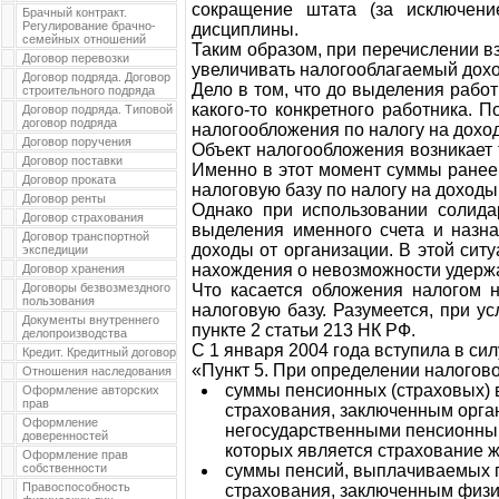
сокращение штата (за исключени
Брачный контракт.
Регулирование брачно-
дисциплины.
семейных отношений
Таким образом, при перечислении в
Договор перевозки
увеличивать налогооблагаемый дохо
Договор подряда. Договор
Дело в том, что до выделения рабо
строительного подряда
какого-то конкретного работника. 
Договор подряда. Типовой
договор подряда
налогообложения по налогу на доход
Договор поручения
Объект налогообложения возникает 
Договор поставки
Именно в этот момент суммы ранее 
Договор проката
налоговую базу по налогу на доходы
Договор ренты
Однако при использовании солида
Договор страхования
выделения именного счета и назна
Договор транспортной
доходы от организации. В этой сит
экспедиции
нахождения о невозможности удержат
Договор хранения
Договоры безвозмездного
Что касается обложения налогом 
пользования
налоговую базу. Разумеется, при у
Документы внутреннего
пункте 2 статьи 213 НК РФ.
делопроизводства
С 1 января 2004 года вступила в си
Кредит. Кредитный договор
«Пункт 5. При определении налогов
Отношения наследования
суммы пенсионных (страховых) 
Оформление авторских
прав
страхования, заключенным орг
Оформление
негосударственными пенсионны
доверенностей
которых является страхование ж
Оформление прав
собственности
суммы пенсий, выплачиваемых п
Правоспособность
страхования, заключенным физ