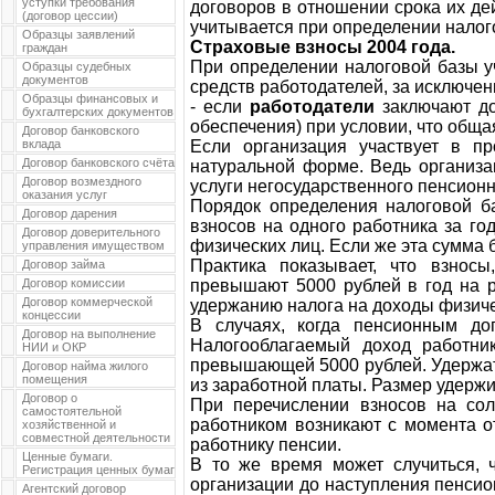
уступки требования
договоров в отношении срока их де
(договор цессии)
учитывается при определении налог
Образцы заявлений
Страховые взносы 2004 года.
граждан
При определении налоговой базы у
Образцы судебных
документов
средств работодателей, за исключен
Образцы финансовых и
- если
работодатели
заключают до
бухгалтерских документов
обеспечения) при условии, что обща
Договор банковского
вклада
Если организация участвует в пр
Договор банковского счёта
натуральной форме. Ведь организа
Договор возмездного
услуги негосударственного пенсион
оказания услуг
Порядок определения налоговой б
Договор дарения
взносов на одного работника за го
Договор доверительного
физических лиц. Если же эта сумма 
управления имуществом
Практика показывает, что взнос
Договор займа
Договор комиссии
превышают 5000 рублей в год на р
Договор коммерческой
удержанию налога на доходы физиче
концессии
В случаях, когда пенсионным до
Договор на выполнение
Налогооблагаемый доход работни
НИИ и ОКР
превышающей 5000 рублей. Удержать
Договор найма жилого
помещения
из заработной платы. Размер удерж
Договор о
При перечислении взносов на со
самостоятельной
работником возникают с момента о
хозяйственной и
совместной деятельности
работнику пенсии.
Ценные бумаги.
В то же время может случиться, ч
Регистрация ценных бумаг
организации до наступления пенсио
Агентский договор