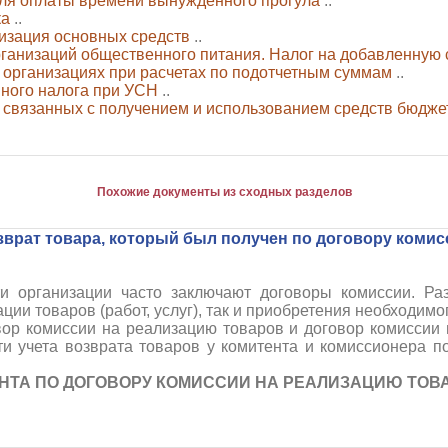
для оплаты времени вынужденного прогула
..
ка
..
изация основных средств
..
ганизаций общественного питания. Налог на добавленную 
 организациях при расчетах по подотчетным суммам
..
иного налога при УСН
..
связанных с получением и использованием средств бюдже
Похожие документы из сходных разделов
зврат товара, который был получен по договору комис
ти организации часто заключают договоры комиссии. Ра
ции товаров (работ, услуг), так и приобретения необходимо
вор комиссии на реализацию товаров и договор комиссии 
и учета возврата товаров у комитента и комиссионера п
ЕНТА ПО ДОГОВОРУ КОМИССИИ НА РЕАЛИЗАЦИЮ ТОВ