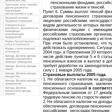
физических лиц
пенсионными фондами, российск
Претензии, иски, жалобы,
страхование жизни и пенсий.
другие документы
подлежащие
Пункт 6. Суммы выплат пенсий физ
рассмотрению в суде
договорам пенсионного страхова
Трудовой контракт.
лицензию российскими негосударс
Трудовые отношения
видом деятельности которых являе
Учредительные
документы. Документы по
физическими лицами с имеющими
ликвидации,
российскими страховыми организац
реорганизации
предприятий
подлежат налогообложению у источн
Формы бухгалтерского
При этом было установлено, что пу
учёта и отчётности
действовать одновременно. Ситуац
Формы статистической
отчётности
2004 год», в Приложении 20 которог
Аренда. Договор аренды
числе действие пунктов 5 и 6 стат
зданий,сооружений и
пенсионных взносов и выплат в до
нежилых помещений
требует доработки на законодатель
Аренда. Договор аренды
земли
силу с 1 января 2005 года.
Аренда. Договор аренды
Страховые выплаты 2005 года.
имущества
1. Не облагаются налогом на доход
Аренда. Договор аренды
пенсионного страхования, заключ
предприятий
пенсионных оснований
в соответс
Аренда. Договор
финансовой аренды
Федеральным законом от 17 декабр
(лизинг)
трудовую пенсию по старости имеют 
2. Не облагаются налогом на доход
обеспечения, договорам пенсионног
российскими негосударственными