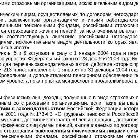
ими страховыми организациями, исключительным видом де
ическим лицам, осуществляемых по договорам негосударс
ния, заключенным организациями и иными работодате
твенными пенсионными фондами, российскими страховы
тся страхование жизни и пенсий, за исключением выплат
 соответствующую лицензию российскими негосудар
иями, исключительным видом деятельности которых явл
ика выплат».
нкты 5 и 6 вступают в силу с 1 января 2004 года и переч
ию упростил Федеральный закон от 23 декабря 2003 года 
о дан перечень законодательных актов, действие которых пр
ьи 213 приостановлено с 1 января по 31 декабря 2004 го
бровольном и дополнительном пенсионном обеспечении по
ном уровне, а пока попытаемся дословно проанализировать
ы физических лиц, доходы, полученные в виде страховых
енным со страховыми организациями, если такие выплат
твии с законодательством
Российской Федерации, которы
я 2001 года №173-ФЗ «О трудовых пенсиях в Российско
мужчины, достигшие возраста 60 лет, и женщины, достигшие
ы физических лиц суммы пенсий, выплачиваемых по догово
о страхования,
заключенным физическими лицами
с им
 пенсионными фондами, российскими страховыми орга