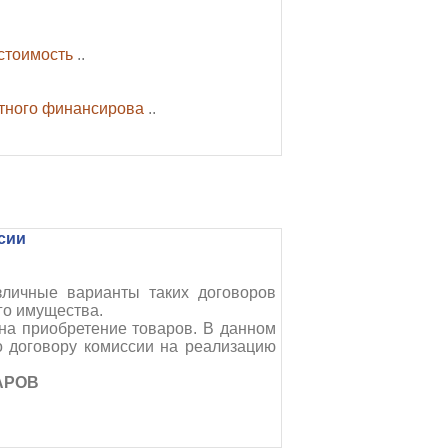
стоимость
..
тного финансирова
..
сии
зличные варианты таких договоров
го имущества.
на приобретение товаров. В данном
о договору комиссии на реализацию
АРОВ