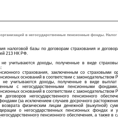
организаций в негосударственные пенсионные фонды. Налог
ия налоговой базы по договорам страхования и договор
ьей 213 НК РФ.
 не учитываются доходы, полученные в виде страховы
:
нсионного страхования, заключенным со страховыми о
нсионных оснований в соответствии с законодательством 
 не учитываются доходы, полученные в виде выплат 
юченным с негосударственными пенсионными фондами
нсионных оснований в соответствии с законодательством 
я договоров негосударственного пенсионного обеспеч
ондами (за исключением случаев досрочного расторжения
и возврата физическим лицам денежной (выкупной) сум
едерации о негосударственных пенсионных фондах и 
егосударственного пенсионного обеспечения, а также в 