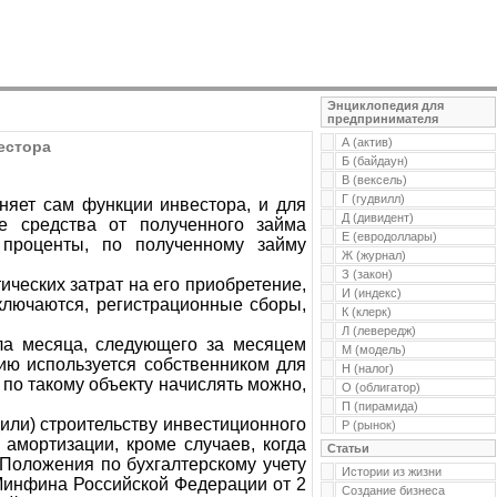
Энциклопедия для
предпринимателя
А (актив)
естора
Б (байдаун)
В (вексель)
Г (гудвилл)
лняет сам функции инвестора, и для
Д (дивидент)
е средства от полученного займа
Е (евродоллары)
 проценты, по полученному займу
Ж (журнал)
З (закон)
ческих затрат на его приобретение,
И (индекс)
ключаются, регистрационные сборы,
К (клерк)
Л (левередж)
сла месяца, следующего за месяцем
М (модель)
цию используется собственником для
Н (налог)
по такому объекту начислять можно,
О (облигатор)
П (пирамида)
или) строительству инвестиционного
Р (рынок)
 амортизации, кроме случаев, когда
Статьи
 Положения по бухгалтерскому учету
Истории из жизни
 Минфина Российской Федерации от 2
Создание бизнеса