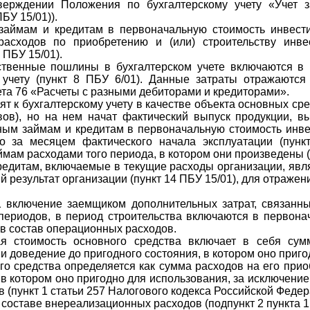
ерждении Положения по бухгалтерскому учету «Учет з
БУ 15/01)).
займам и кредитам в первоначальную стоимость инвести
расходов по приобретению и (или) строительству инве
 ПБУ 15/01).
ственные пошлины в бухгалтерском учете включаются в 
 учету (пункт 8 ПБУ 6/01). Данные затраты отражаются
ета 76 «Расчеты с разными дебиторами и кредиторами».
ят к бухгалтерскому учету в качестве объекта основных ср
ов), но на нем начат фактический выпуск продукции, вы
ным займам и кредитам в первоначальную стоимость инве
о за месяцем фактического начала эксплуатации (пунк
ймам расходами того периода, в котором они произведены (
редитам, включаемые в текущие расходы организации, яв
результат организации (пункт 14 ПБУ 15/01), для отражен
 включение заемщиком дополнительных затрат, связанн
периодов, в период строительства включаются в первонач
 в состав операционных расходов.
я стоимость основного средства включает в себя сум
 и доведение до пригодного состояния, в котором оно приг
о средства определяется как сумма расходов на его прио
, в котором оно пригодно для использования, за исключени
 (пункт 1 статьи 257 Налогового кодекса Российской Федер
оставе внереализационных расходов (подпункт 2 пункта 1 