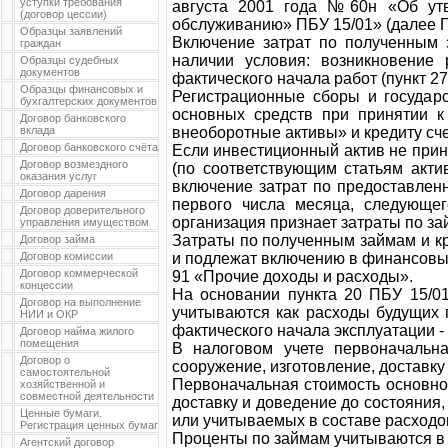
уступки требования
августа 2001 года №60н «Об утв
(договор цессии)
обслуживанию» ПБУ 15/01» (далее П
Образцы заявлений
Включение затрат по полученным 
граждан
наличии условия: возникновение 
Образцы судебных
документов
фактического начала работ (пункт 27
Образцы финансовых и
Регистрационные сборы и государ
бухгалтерских документов
основных средств при принятии к
Договор банковского
вклада
внеоборотные активы» и кредиту сч
Договор банковского счёта
Если инвестиционный актив не прин
Договор возмездного
(по соответствующим статьям актив
оказания услуг
включение затрат по предоставлен
Договор дарения
первого числа месяца, следующег
Договор доверительного
организация признает затраты по за
управления имуществом
Затраты по полученным займам и к
Договор займа
Договор комиссии
и подлежат включению в финансовый 
Договор коммерческой
91 «Прочие доходы и расходы».
концессии
На основании пункта 20 ПБУ 15/01
Договор на выполнение
учитываются как расходы будущих 
НИИ и ОКР
фактического начала эксплуатации -
Договор найма жилого
помещения
В налоговом учете первоначальна
Договор о
сооружение, изготовление, доставку
самостоятельной
Первоначальная стоимость основног
хозяйственной и
совместной деятельности
доставку и доведение до состояния
Ценные бумаги.
или учитываемых в составе расходов
Регистрация ценных бумаг
Проценты по займам учитываются в с
Агентский договор