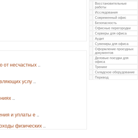
Восстановительные
работы
Исследования
Современный офис
Безопасность
Офисные перегородки
Серверы для офиса
Аудит
Сувениры для офиса
Оформление проездных
документов
Деловые поездки для
офиса
ю от несчастных
..
Тренинг
Складское оборудование
Перевод
твляющих услу
..
ениях
..
ения и уплаты е
..
доходы физических
..