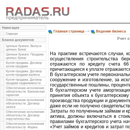
Навигация
Главная страница
-->
Ведение бизнеса
Главная
Учет 
Бланки документов
Ценные бумаги. Выпуск
ценных бумаг
На практике встречаются случаи, к
Ценные бумаги. Продажа
ценных бумаг
осуществления строительства бе
Купля-продажа. Договор
отражаются по кредиту счета 66
купли-продажи
причитающиеся к уплате отражаются 
Купля-продажа. Договор
В бухгалтерском учете первоначаль
купли-продажи валюты
сооружение и изготовление, за ис
Купля-продажа. Договор
продажи недвижимости
государственные пошлины, процент
Обеспечение исполнения
В бухгалтерском учете амортизаци
обязательств. Банковская
принятия объекта к бухгалтерскому
гарантия
Обеспечение исполнения
производства продукции и документ
обязательств. Договор
даже если не получено свидетельств
залога
Затраты по полученным займам и кр
Обеспечение исполнения
обязательств. Договор
актива, должны включаться в стоим
поручительства
правилами бухгалтерского учета на
Обеспечение исполнения
«Учет займов и кредитов и затрат 
обязательств. Форма