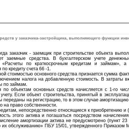
средств у заказчика-застройщика, выполняющего функции инв
огда заказчик - заемщик при строительстве объекта выпо
рет заемные средства. В бухгалтерском учете денежны
 «Расчеты по краткосрочным кредитам и займам», а
по кредиту счета 66 -1.
ной стоимостью основного средства признается сумма факти
ключением налога на добавленную стоимость. В затраты в
ы по займам.
я по объектам основных средств начисляется с 1-го чи
 учету. Если объект строительства, принятый в эксплуата
ы переданы на регистрацию, то в этом случае амортизацию 
о на право собственности.
едитам, непосредственно относящиеся к приобретению и (
ость этого актива и погашаться посредством начисления
числение амортизации актива не предусмотрено (пункт 23
по их обслуживанию» ПБУ 15/01, утвержденного Приказом