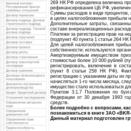
269 НК РФ определена величина про
Брачный контракт.
Регулирование брачно-
рефинансирования ЦБ РФ, увеличенн
семейных отношений
Суммы расходов в виде процентов,
Договор перевозки
в целях налогообложения прибыли не
Договор подряда. Договор
Дополнительные затраты, связанны
строительного подряда
составе внереализационных расход
Договор подряда. Типовой
договор подряда
Платежи за регистрацию прав на не
Договор поручения
(подпункт 40 пункта 1 статьи 264 НК 
Договор поставки
Для целей налогообложения прибыл
Договор проката
собственности; используются орган
Договор ренты
Амортизируемым имуществом призн
Договор страхования
стоимостью более 10 000 рублей (п
Договор транспортной
регистрировать, включение в сост
экспедиции
(пункт 8 статьи 258 НК РФ). Фак
Договор хранения
Договоры безвозмездного
регистрацию с указанием даты их п
пользования
начисляться 1-го числа месяца, сле
Документы внутреннего
имущество стало использоваться дл
делопроизводства
Пунктом 3.1.7 Положения по бухг
Кредит. Кредитный договор
Федерации от 30 декабря 1993 го
Отношения наследования
средств.
Оформление авторских
прав
Более подробно с вопросами, ка
Оформление
познакомиться в книге ЗАО «BKR
доверенностей
Данный материал подготовлен гр
Оформление прав
собственности
Правоспособность