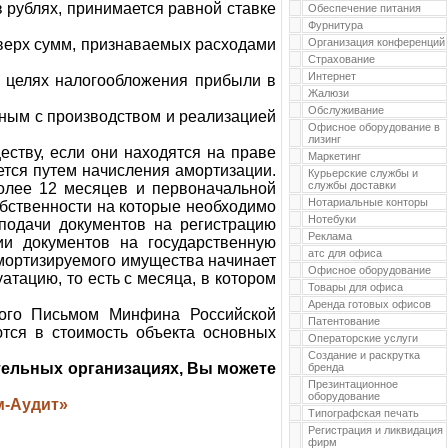
 рублях, принимается равной ставке
Обеспечение питания
Фурнитура
верх сумм, признаваемых расходами
Организация конференций
Страхование
Интернет
в целях налогообложения прибыли в
Жалюзи
Обслуживание
нным с производством и реализацией
Офисное оборудование в
лизинг
ству, если они находятся на праве
Маркетинг
ется путем начисления амортизации.
Курьерские службы и
службы доставки
олее 12 месяцев и первоначальной
Нотариальные конторы
обственности на которые необходимо
Нотебуки
 подачи документов на регистрацию
Реклама
ии документов на государственную
атс для офиса
амортизируемого имущества начинает
Офисное оборудование
атацию, то есть с месяца, в котором
Товары для офиса
Аренда готовых офисов
нного Письмом Минфина Российской
Патентование
тся в стоимость объекта основных
Операторские услуги
Создание и раскрутка
тельных организациях, Вы можете
бренда
Презинтационное
оборудование
м-Аудит»
Типографская печать
Регистрация и ликвидация
фирм