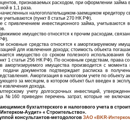
центов, признаваемых расходом, при оформлении займа в
ой в 1,1 раза.
 начисленных налогоплательщиком-заемщиком кредитору с
 учитываются (пункт 8 статьи 270 НК РФ).
е с привлечением инвестиционного займа, учитываются 
ов.
движимое имущество относятся к прочим расходам, связа
РФ).
и основные средства относятся к амортизируемому имуще
изацией для извлечения дохода; стоимость объекта погаша
ается имущество со сроком полезного использования б
ункт 1 статьи 256 НК РФ). По основным средствам, права с
ав амортизируемого имущества производится с момента
т подачи документов подтверждает расписка в получен
редставления. Амортизация в налоговом учете по объекту 
дующего за месяцем, в котором объект был введен в эксплу
я извлечения дохода.
алтерскому учету долгосрочных инвестиций, утвержде
да №160 приведен перечень затрат, которые не включаю
сающимися бухгалтерского и налогового учета в строи
-Интерком-Аудит» «
Строительство
».
уппой консультантов-методологов
ЗАО «BKR-Интерко