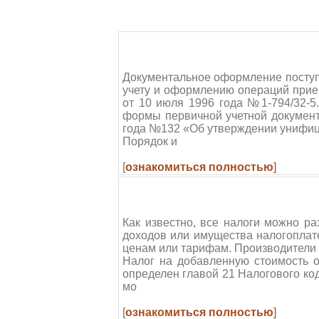
Документальное оформление поступ
учету и оформлению операций прием
от 10 июля 1996 года №1-794/32-
формы первичной учетной документ
года №132 «Об утверждении унифиц
Порядок и
[
ознакомиться полностью
]
Как известно, все налоги можно р
доходов или имущества налогоплате
ценам или тарифам. Производители и
Налог на добавленную стоимость о
определен главой 21 Налогового ко
мо
[
ознакомиться полностью
]