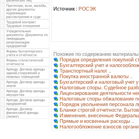
физических лиц
Претензии, иски, жалобы,
Источник :
РОСЭК
другие документы
подлежащие
рассмотрению в суде
Трудовой контракт.
Трудовые отношения
Учредительные
документы. Документы по
ликвидации,
реорганизации
предприятий
Формы бухгалтерского
Похожие по содержанию материалы
учёта и отчётности
Порядок определения покупной с
Формы статистической
отчётности
Бухгалтерский учет и налогообло
Аренда. Договор аренды
Транспортный налог
..
зданий,сооружений и
Покупка иностранной валюты
..
нежилых помещений
Бухгалтерский и налоговый учет 
Аренда. Договор аренды
земли
Налоговые споры. Судебное разб
Аренда. Договор аренды
Лицензирование деятельности н
имущества
Налоговые споры обжалование п
Аренда. Договор аренды
предприятий
Порядок увольнения персонала л
Аренда. Договор
Бланки строгой отчетности. Быто
финансовой аренды
Изменения, внесенные Федеральны
(лизинг)
Прямые и косвенные расходы
..
Налогообложение взносов органи