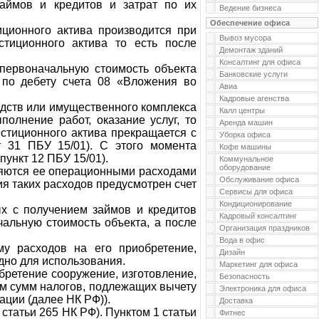
аймов и кредитов и затрат по их
Ведение бизнеса
Обеспечение офиса
ционного актива производится при
Вывоз мусора
стиционного актива то есть после
Демонтаж зданий
Консалтинг для офиса
первоначальную стоимость объекта
Банковские услуги
 по дебету счета 08 «Вложения во
Авиа
Кадровые агенства
едств или имущественного комплекса
Калл центры
полнение работ, оказание услуг, то
Аренда машин
стиционного актива прекращается с
Уборка офиса
т 31 ПБУ 15/01). С этого момента
Кофе машины
пункт 12 ПБУ 15/01).
Коммунальное
оборудование
ляются ее операционными расходами
Обслуживание офиса
ия таких расходов предусмотрен счет
Сервисы для офиса
Кондиционирование
ых с получением займов и кредитов
Кадровый консалтинг
альную стоимость объекта, а после
Организация праздников
Вода в офис
му расходов на его приобретение,
Дизайн
одно для использования.
Маркетинг для офиса
бретение сооружение, изготовление,
Безопасность
ем сумм налогов, подлежащих вычету
Электроника для офиса
ации (далее НК РФ)).
Доставка
статьи 265 НК РФ). Пунктом 1 статьи
Фитнес