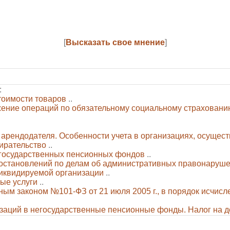
[
Высказать свое мнение
]
:
тоимости товаров
..
жение операций по обязательному социальному страховани
у арендодателя. Особенности учета в организациях, осущес
ирательство
..
егосударственных пенсионных фондов
..
остановлений по делам об административных правонаруш
иквидируемой организации
..
вые услуги
..
м законом №101-ФЗ от 21 июля 2005 г., в порядок исчисл
заций в негосударственные пенсионные фонды. Налог на 